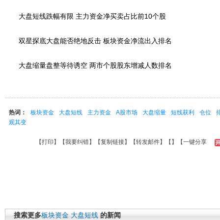
大盘短线跌幅有限 主力资金净买卖占比前10个股
双星探底大盘能否绝地反击 板块资金净流出入排名
大盘缩量盘整等待诱空 两市个股股东增减人数排名
热词：
板块资金
大盘短线
主力资金
A股市场
大盘缩量
短线获利
仓位
观其变
【
打印
】【
我要纠错
】【
复制链接
】【
转发邮件
】【
】
【一键分享
搜索更多
板块资金
大盘短线
的新闻