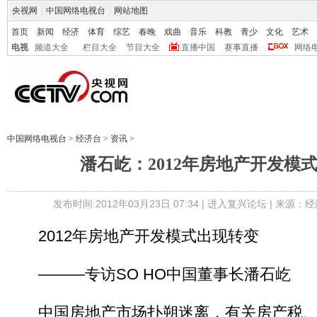
央视网
|
中国网络电视台
|
网站地图
首页
新闻
经济
体育
综艺
春晚
戏曲
音乐
科教
青少
文化
艺术
电视
频道大全
栏目大全
节目大全
直播中国
赛事直播
网络
中国网络电视台
>
经济台
>
资讯
>
潘石屹：2012年房地产开发模
发布时间:2012年03月23日 07:34 |
进入复兴论坛
| 来源：经
2012年房地产开发模式出现转变
———专访SO HO中国董事长潘石屹
中国房地产市场扑朔迷离，有关房产税、