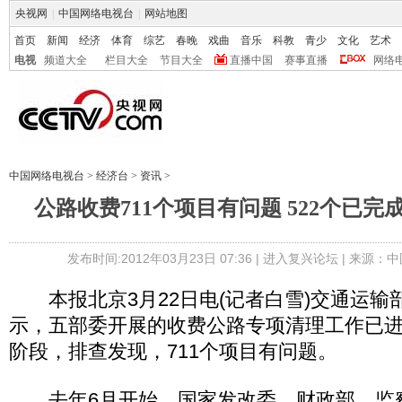
央视网
|
中国网络电视台
|
网站地图
首页
新闻
经济
体育
综艺
春晚
戏曲
音乐
科教
青少
文化
艺术
电视
频道大全
栏目大全
节目大全
直播中国
赛事直播
网络
中国网络电视台
>
经济台
>
资讯
>
公路收费711个项目有问题 522个已
发布时间:2012年03月23日 07:36 |
进入复兴论坛
| 来源：中
本报北京3月22日电(记者白雪)交通运输
示，五部委开展的收费公路专项清理工作已
阶段，排查发现，711个项目有问题。
去年6月开始，国家发改委、财政部、监