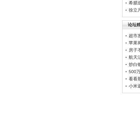
希腊
徐立
论坛
超市
苹果
房子
航天
炒白
50
看看
小米