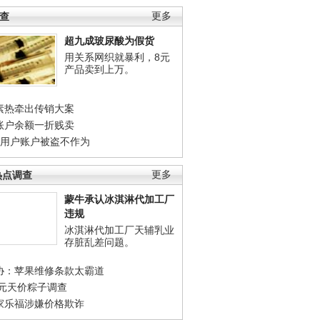
调查
更多
超九成玻尿酸为假货
用关系网织就暴利，8元
产品卖到上万。
素热牵出传销大案
账户余额一折贱卖
店用户账户被盗不作为
热点调查
更多
蒙牛承认冰淇淋代加工厂
违规
冰淇淋代加工厂天辅乳业
存脏乱差问题。
协：苹果维修条款太霸道
0元天价粽子调查
家乐福涉嫌价格欺诈