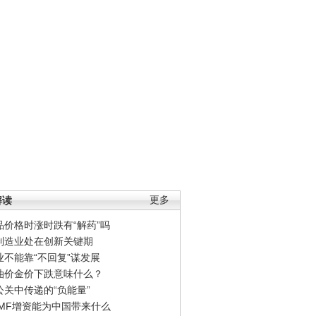
解读
更多
品价格时涨时跌有“解药”吗
制造业处在创新关键期
业不能靠“不回复”谋发展
油价金价下跌意味什么？
公关中传递的“负能量”
IMF增资能为中国带来什么