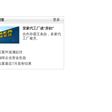
调查
更多
宜家代工厂成“弃妇”
合作存霸王条款，多家代
工厂被关。
宝案件波澜起伏
咖啡企业资金告急
吉案最迟7月底有结果