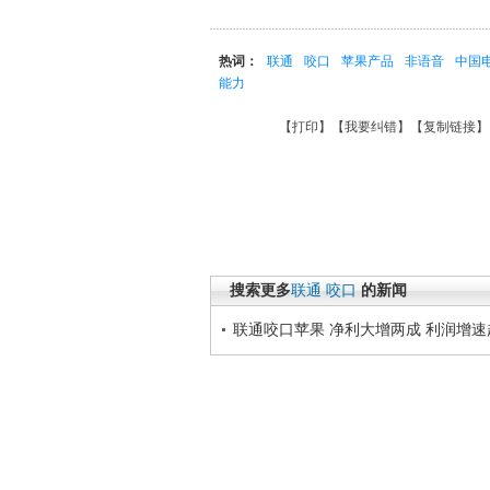
热词：
联通
咬口
苹果产品
非语音
中国
能力
【
打印
】【
我要纠错
】【
复制链接
】
搜索更多
联通
咬口
的新闻
联通咬口苹果 净利大增两成 利润增