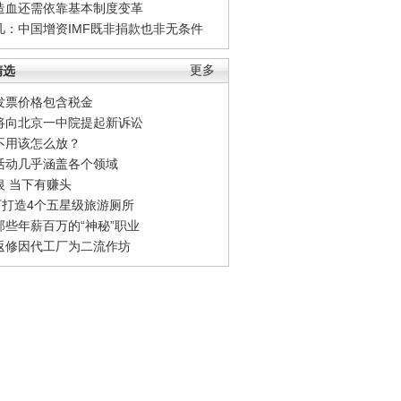
造血还需依靠基本制度变革
凡：中国增资IMF既非捐款也非无条件
精选
更多
发票价格包含税金
将向北京一中院提起新诉讼
不用该怎么放？
活动几乎涵盖各个领域
银 当下有赚头
0万打造4个五星级旅游厕所
那些年薪百万的“神秘”职业
返修因代工厂为二流作坊