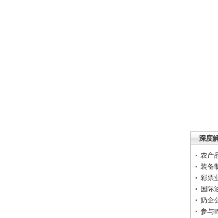
深度
农产
装备
彩票
国际
奶企
参与