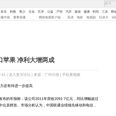
音乐
科教
青少
文化
艺术
公益
产经
汽车
旅游
健康
时尚
三农
商
直播中国
赛事直播
网络电视客户端
|
高清
电影
电视剧
纪录片
动
口苹果 净利大增两成
41 |
进入复兴论坛
| 来源：广州日报 |
手机看视频
力还有待进一步提高
年报称，该公司2011年营收2091.7亿元，同比增幅超过
商中位居榜首。市场分析认为，中国联通业绩领先移动和电信，