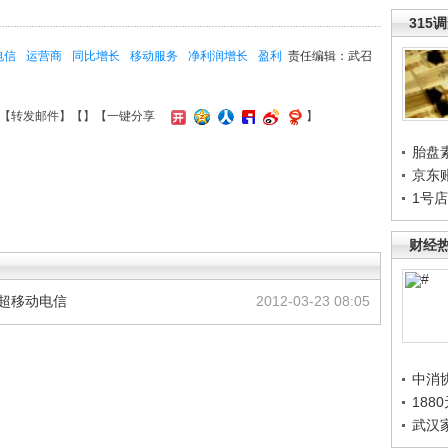
315
电信
运营商
同比增长
移动服务
净利润增长
盈利
责任编辑：武召
【
转发邮件
】【
】
【一键分享
】
胎盘
京东
1号
财经
速超移动电信
2012-03-23 08:05
中消
188
武汉