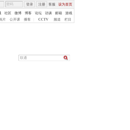
登录
注册
客服
设为首页
城
社区
微博
博客
论坛
访谈
邮箱
游戏
画片
公开课
播客
|
CCTV
频道
栏目