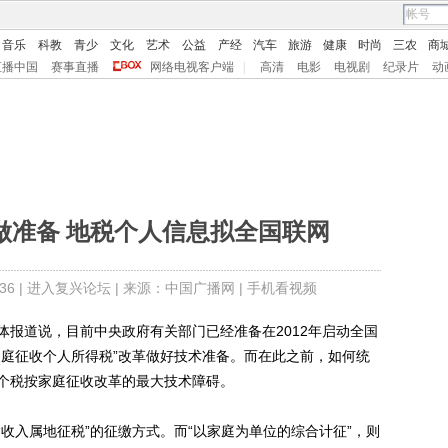
音乐
科教
青少
文化
艺术
公益
产经
汽车
旅游
健康
时尚
三农
商
直播中国
赛事直播
网络电视客户端
|
高清
电影
电视剧
纪录片
动
做准备 地税个人信息拟全国联网
6 |
进入复兴论坛
| 来源：中国广播网 |
手机看视频
道说，目前中央政府有关部门已经准备在2012年启动全国
家庭征收个人所得税”改革做好技术准备。而在此之前，如何统
个税按家庭征收改革的最大技术障碍。
入属地征税”的征缴方式。而“以家庭为单位的综合计征”，则