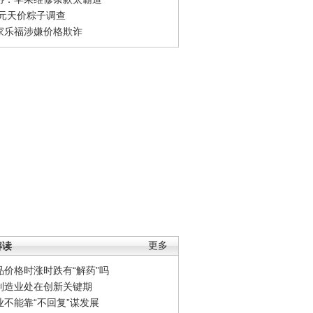
0元天价粽子调查
家乐福涉嫌价格欺诈
解读
更多
品价格时涨时跌有“解药”吗
制造业处在创新关键期
业不能靠“不回复”谋发展