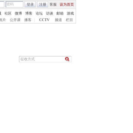
登录
注册
客服
设为首页
城
社区
微博
博客
论坛
访谈
邮箱
游戏
画片
公开课
播客
|
CCTV
频道
栏目