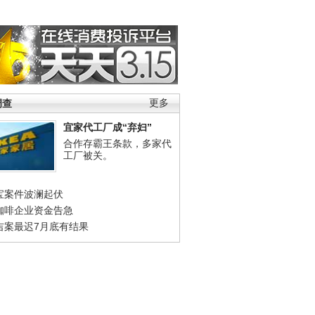
调查
更多
宜家代工厂成“弃妇”
合作存霸王条款，多家代
工厂被关。
宝案件波澜起伏
咖啡企业资金告急
吉案最迟7月底有结果