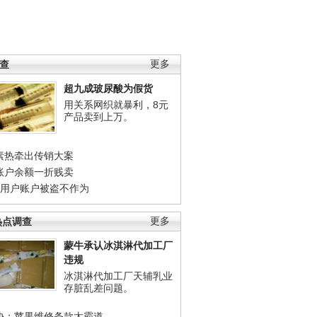
调查
更多
超九成玻尿酸为假货
用关系网织就暴利，8元
产品卖到上万。
素热牵出传销大案
账户余额一折贱卖
店用户账户被盗不作为
热点调查
更多
蒙牛承认冰淇淋代加工厂
违规
冰淇淋代加工厂天辅乳业
存脏乱差问题。
协：苹果维修条款太霸道