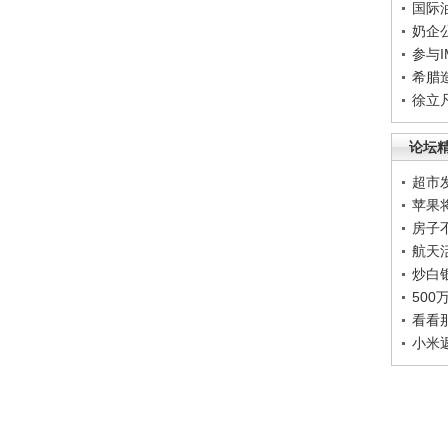
国际
奶企
参与
希腊
徐立
论坛
超市
苹果
房子
航天
炒白
50
看看
小米