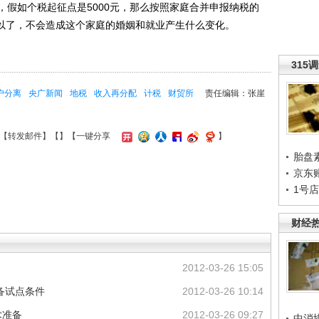
，假如个税起征点是5000元，那么按照家庭合并申报纳税的
可以了，不会造成这个家庭的婚姻和就业产生什么变化。
315
户分离
央广新闻
地税
收入再分配
计税
财贸所
责任编辑：张崖
【
转发邮件
】【
】
【一键分享
】
胎盘
京东
1号
财经
2012-03-26 15:05
备试点条件
2012-03-26 10:14
术准备
2012-03-26 09:27
中消