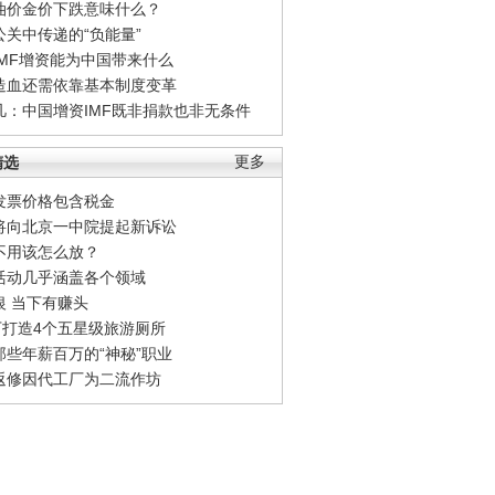
油价金价下跌意味什么？
公关中传递的“负能量”
IMF增资能为中国带来什么
造血还需依靠基本制度变革
凡：中国增资IMF既非捐款也非无条件
精选
更多
发票价格包含税金
将向北京一中院提起新诉讼
不用该怎么放？
活动几乎涵盖各个领域
银 当下有赚头
0万打造4个五星级旅游厕所
那些年薪百万的“神秘”职业
返修因代工厂为二流作坊