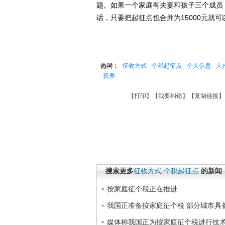
题。如果一个家庭有夫妻和孩子三个成员
话，只要把起征点也合并为15000元就
热词：
征收方式
个税起征点
个人信息
人
抚养
【
打印
】【
我要纠错
】【
复制链接
】
搜索更多
征收方式
个税起征点
的新闻
按家庭征个税正在推进
我国正准备按家庭征个税 部分城市具
媒体称我国正为按家庭征个税进行技