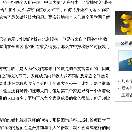
统一征收个人所得税。中国大量“人户分离”、“异地收入”带来
综合计征个人所得税”的征收方式下，如何将身处不同地区的家
成为了最关键的技术问题。而实行地税个人信息全国联网是解
者表示，“比如说我在北京报税，但是有来自全国各地的收
公司
握我在全国各地的所有收入情况，那么在申报税收的时候就可
”
式征收，是因为个税的本来目的就是调节贫富差距的，因此
家庭之间收入不同、家庭成员内部收入的不同以及家庭之间赡养
加多
会造成在纳税和收入再分配上的很大不公平。比如，两个家庭
后谷
，但是没有赡养和抚养人口，但是第二个家庭只有一个拿着较
王老
养的人口较多，平均下来每个家庭成员的收入很低，但是却比
。
响结婚和就业选择的说法，那是因为起征点或扣除项目大于
并纳税的起征点是合并前单个人的倍数，就不会造成这样的问