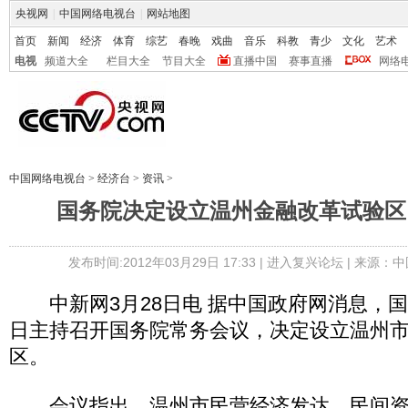
央视网
|
中国网络电视台
|
网站地图
首页
新闻
经济
体育
综艺
春晚
戏曲
音乐
科教
青少
文化
艺术
电视
频道大全
栏目大全
节目大全
直播中国
赛事直播
网络
中国网络电视台
>
经济台
>
资讯
>
国务院决定设立温州金融改革试验区 
发布时间:2012年03月29日 17:33 |
进入复兴论坛
| 来源：中
中新网3月28日电 据中国政府网消息，国
日主持召开国务院常务会议，决定设立温州
区。
会议指出，温州市民营经济发达，民间资