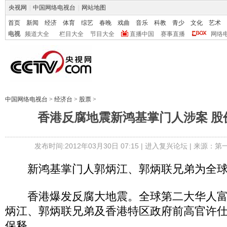
央视网
|
中国网络电视台
|
网站地图
首页
新闻
经济
体育
综艺
春晚
戏曲
音乐
科教
青少
文化
艺术
电视
频道大全
栏目大全
节目大全
直播中国
赛事直播
网络
中国网络电视台
>
经济台
>
股票
>
香港反腐地震新鸿基掌门人涉案 股
发布时间:2012年03月30日 07:15 |
进入复兴论坛
| 来源：第
新鸿基掌门人郭炳江、郭炳联兄弟为全球
香港爆发反腐大地震。全球第二大华人富
炳江、郭炳联兄弟及香港特区政府前高官许
保释。