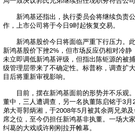
局一致决议郭氏兄弟继续担任现职务符合公
新鸿基还指出，执行委员会将继续负责公
作，上市公司将于今日9时起恢复交易。
新鸿基股价今日将面临严重下行压力。此
新鸿基股价下挫2%，但市场反应仍相对冷静
未立即调低新鸿基评级，但指出陈钜源的被
级管理层带来了不确定性。标普称，调查扩
目后将重新审视影响。
目前，摆在新鸿基面前的形势并不乐观。
董中，三人遭调查，另一名执董陈启铭于3月
弟大哥郭炳湘，于2008年5月被其余两兄弟
席之位，至今仍担任新鸿基非执董。一场大
纠葛的大戏或许刚刚拉开帷幕。