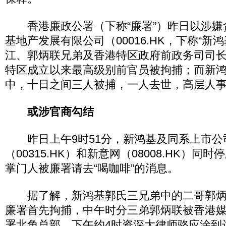
香港廉政公署（下称“廉署”）昨日以涉嫌
基地产发展有限公司（00016.HK，下称“新
江、郭炳联兄弟及香港特区政府前政务司司
特区成立以来最高级别前官员被拘捕；而新
中，十日之间三人被捕，一人去世，高层人
或涉官商勾结
昨日上午9时51分，新鸿基及同系上市公
（00315.HK）和新意网（08008.HK）
掌门人被廉署请去“喝咖啡”的消息。
据了解，新鸿基郭氏三兄弟中的二哥郭炳
廉署首先拘捕，中午时分三弟郭炳联被香港
署北角总部。下午约4时资深大律师骆应淦到