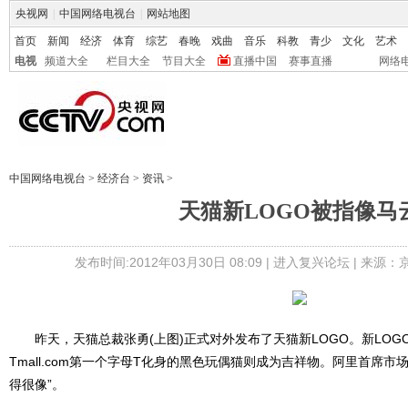
央视网
|
中国网络电视台
|
网站地图
首页
新闻
经济
体育
综艺
春晚
戏曲
音乐
科教
青少
文化
艺术
电视
频道大全
栏目大全
节目大全
直播中国
赛事直播
网络
中国网络电视台
>
经济台
>
资讯
>
天猫新LOGO被指像马
发布时间:2012年03月30日 08:09 |
进入复兴论坛
| 来源：
昨天，天猫总裁张勇(上图)正式对外发布了天猫新LOGO。新LOG
Tmall.com第一个字母T化身的黑色玩偶猫则成为吉祥物。阿里首席
得很像”。