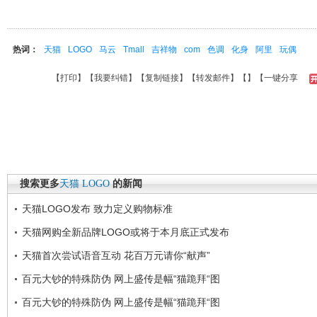
热词：
天猫
LOGO
马云
Tmall
吉祥物
com
色调
化身
阿里
玩偶
【
打印
】【
我要纠错
】【
复制链接
】【
转发邮件
】【
】
【一键分享
搜索更多
天猫
LOGO
的新闻
天猫LOGO发布 致力定义购物标准
天猫网购全新品牌LOGO或将于本月底正式发布
天猫首次尝试语音互动 花百万元请你“献声”
百元大钞的特殊防伪 网上盛传是幅“猫跪拜“图
百元大钞的特殊防伪 网上盛传是幅“猫跪拜“图