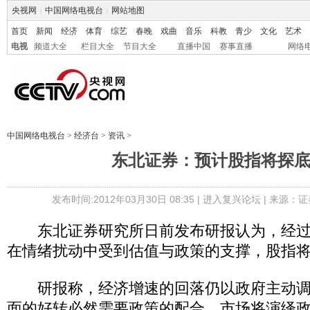
央视网
|
中国网络电视台
|
网站地图
首页
新闻
经济
体育
综艺
春晚
戏曲
音乐
科教
青少
文化
艺术
电视
频道大全
栏目大全
节目大全
直播中国
赛事直播
网络
中国网络电视台
>
经济台
>
资讯
>
东北证券：预计股指将探
发布时间:2012年03月30日 08:35 |
进入复兴论坛
| 来源：证
东北证券研究所日前发布研报认为，经过
在情绪扰动中受到估值与政策的支撑，股指
研报称，经济增速的回落仍以政府主动调
面的好转必然需要政策的配合。市场将演绎