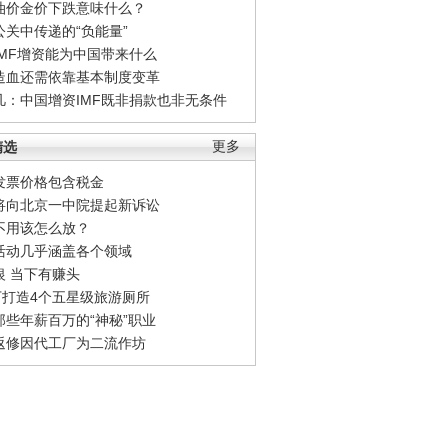
油价金价下跌意味什么？
公关中传递的“负能量”
IMF增资能为中国带来什么
造血还需依靠基本制度变革
凡：中国增资IMF既非捐款也非无条件
精选
更多
发票价格包含税金
将向北京一中院提起新诉讼
不用该怎么放？
活动几乎涵盖各个领域
银 当下有赚头
0万打造4个五星级旅游厕所
那些年薪百万的“神秘”职业
返修因代工厂为二流作坊