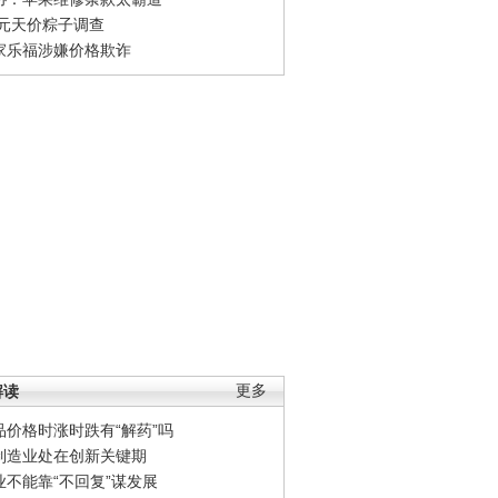
0元天价粽子调查
家乐福涉嫌价格欺诈
解读
更多
品价格时涨时跌有“解药”吗
制造业处在创新关键期
业不能靠“不回复”谋发展