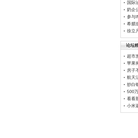
国际
奶企
参与
希腊
徐立
论坛
超市
苹果
房子
航天
炒白
50
看看
小米