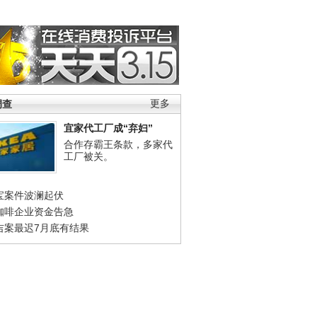
调查
更多
宜家代工厂成“弃妇”
合作存霸王条款，多家代
工厂被关。
宝案件波澜起伏
咖啡企业资金告急
吉案最迟7月底有结果