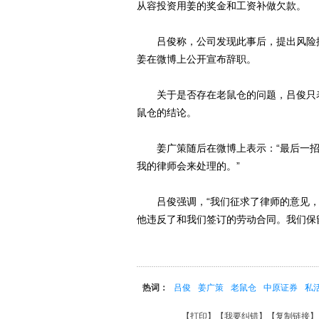
从容投资用姜的奖金和工资补做欠款。
吕俊称，公司发现此事后，提出风险控
姜在微博上公开宣布辞职。
关于是否存在老鼠仓的问题，吕俊只表
鼠仓的结论。
姜广策随后在微博上表示：“最后一招
我的律师会来处理的。”
吕俊强调，“我们征求了律师的意见，但
他违反了和我们签订的劳动合同。我们保
热词：
吕俊
姜广策
老鼠仓
中原证券
私
【
打印
】【
我要纠错
】【
复制链接
】