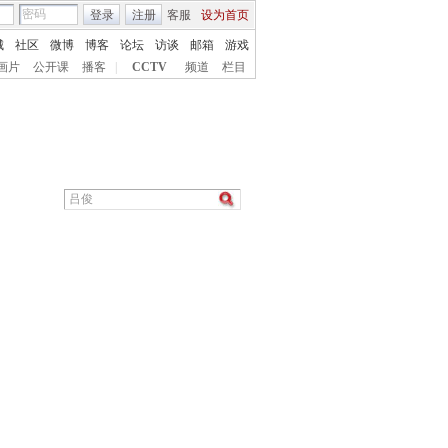
登录
注册
客服
设为首页
城
社区
微博
博客
论坛
访谈
邮箱
游戏
画片
公开课
播客
|
CCTV
频道
栏目