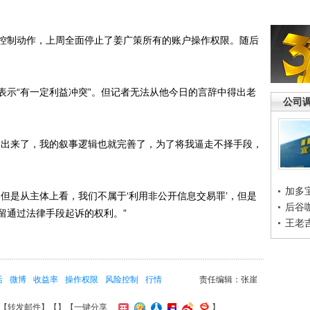
制动作，上周全面停止了姜广策所有的账户操作权限。随后
示“有一定利益冲突”。但记者无法从他今日的言辞中得出老
公司
出来了，我的叙事逻辑也就完善了，为了将我逼走不择手段，
加多
是从主体上看，我们不属于‘利用非公开信息交易罪’，但是
后谷
留通过法律手段起诉的权利。”
王老
活
微博
收益率
操作权限
风险控制
行情
责任编辑：张崖
【
转发邮件
】【
】
【一键分享
】