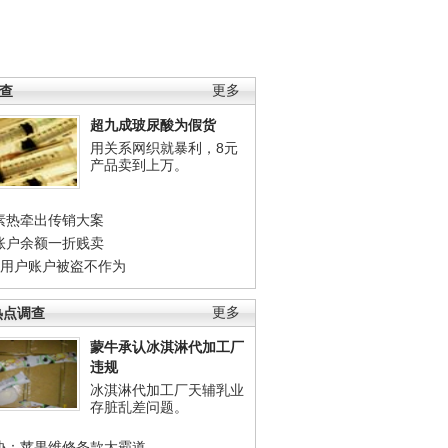
调查
更多
超九成玻尿酸为假货
用关系网织就暴利，8元
产品卖到上万。
素热牵出传销大案
账户余额一折贱卖
店用户账户被盗不作为
热点调查
更多
蒙牛承认冰淇淋代加工厂
违规
冰淇淋代加工厂天辅乳业
存脏乱差问题。
协：苹果维修条款太霸道