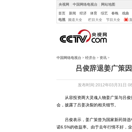
央视网
|
中国网络电视台
|
网站地图
首页
新闻
经济
体育
综艺
春晚
戏曲
电视
频道大全
栏目大全
节目大全
中国网络电视台
>
经济台
>
资讯
>
吕俊辞退姜广策因
发布时间:2012年03月31日 08:
从容投资两大灵魂人物姜广策与吕俊微
会，披露了吕姜决裂的相关细节。
吕俊表示，姜广策曾为国家新药筛选中
诺6.5%的收益率。由于去年行情不好