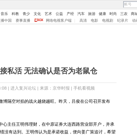
音乐
科教
青少
文化
艺术
公益
产经
汽车
旅游
健康
时尚
三农
商
直播中国
赛事直播
网络电视客户端
|
高清
电影
电视剧
纪录片
动
接私活 无法确认是否为老鼠仓
08 |
进入复兴论坛
| 来源：京华时报 |
手机看视频
博隔空对掐的战火越烧越旺。昨天，吕俊在公司召开发布
心主任王明伟理财，在中原证券大连西路营业部开户，并承
，业绩没有达到。王明伟认为是承诺收益，便向姜广策追讨，希望