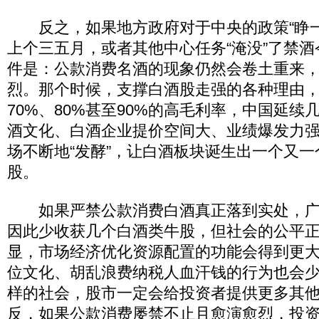
反之，如果地方政府对于中央的政策“睁一
上个三五月，或者其他中心任务“淹没”了禁
件是：公款消费名酒的现象仍然会卷土重来
烈。那个时候，支撑白酒股走强的各种理由
70%、80%甚至90%的高毛利率，中国延续
酒文化、白酒企业提价空间大、业绩爆发力强
场不断地“发酵”，让白酒板块诞生出一个又
股。
如果严禁公款消费白酒真正落到实处，广
因此少收获几个白酒类牛股，但社会的公平
显，市场经济优化资源配置的功能会得到更
位文化、胡乱浪费纳税人血汗钱的行为也会
样的社会，股市一定会给投资者提供更多其
反，如果公款消费屡禁不止且愈演愈烈，投