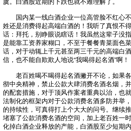
虞。白酒股近期的下跌也就不难理解了。
国内某一线白酒企业一位高管脸不红心不
姓还是消费得起高端白酒的！我听了真恨不
话：拜托，别睁眼说瞎话！我虽然这辈子没
是能靠工资养家糊口，不至于餐餐青菜面色
话，对于动辄上千元甚至两三千元的高端白
信，也不能自欺欺人地说“我喝得起名酒”啊！
老百姓喝不喝得起名酒撇开不论，如果各
彻中央精神，禁止公款大肆消费名酒名烟，
的配套措施，对于顶风作案者重典以治，也
法制化的框架内对于公款消费名酒多防并举
的持续性，可真得打上个大大的问号。继续
堵塞了公款消费名酒的空间，加上老百姓一
化掉白酒企业释放的产能，白酒股至少短期