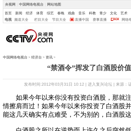
央视网
|
中国网络电视台
|
网站地图
首页
新闻
经济
体育
综艺
春晚
戏曲
音乐
科教
青少
文化
艺术
电视
频道大全
栏目大全
节目大全
直播中国
赛事直播
网络
中国网络电视台
>
经济台
>
资讯
>
“禁酒令”挥发了白酒股价
发布时间:2012年03月31日 10:12 |
进入复兴论坛
| 来源：
如果今年以来你没有投资白酒股，那就注
情擦肩而过！如果今年以来你投资了白酒股
能这几天确实有点难受，不为别的，白酒股
白酒股之所以在逆势而上许久之后突然低下