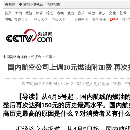
央视网
|
中国网络电视台
|
网站地图
首页
新闻
经济
体育
综艺
春晚
戏曲
音乐
科教
青少
文化
艺术
电视
频道大全
栏目大全
节目大全
直播中国
赛事直播
网络
中国网络电视台
>
经济台
>
资讯
>
国内航空公司上调10元燃油附加费 再
发布时间:2012年04月04日 22:04 |
进入复兴论坛
| 来源：中
【导读】从4月5号起，国内航线的燃油附
整后再次达到150元的历史最高水平。国内
高历史最高的原因是什么？对消费者又有什
据经济之声报道，从4月5日起，国内航线