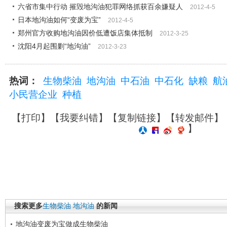
六省市集中行动 摧毁地沟油犯罪网络抓获百余嫌疑人
2012-4-5
日本地沟油如何“变废为宝”
2012-4-5
郑州官方收购地沟油因价低遭饭店集体抵制
2012-3-25
沈阳4月起围剿“地沟油”
2012-3-23
热词：
生物柴油
地沟油
中石油
中石化
缺粮
航
小民营企业
种植
【
打印
】【
我要纠错
】【
复制链接
】【
转发邮件
】
】
搜索更多
生物柴油
地沟油
的新闻
地沟油变废为宝做成生物柴油