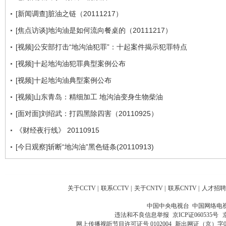
[新闻调查]脏油之链（20111217）
[焦点访谈]地沟油是如何流向餐桌的（20111217）
[视频]公安部打击“地沟油犯罪”：十起案件揭示犯罪特点
[视频]十起地沟油犯罪典型案例公布
[视频]十起地沟油典型案例公布
[视频]山东青岛：精细加工 地沟油变身生物柴油
[面对面]刘绍武：打四黑除四害（20110925）
《财经夜行线》 20110915
[今日观察]斩断“地沟油”黑色链条(20110913)
关于CCTV
|
联系CCTV
|
关于CNTV
|
联系CNTV
|
人才招聘
中国中央电视台 中国网络电
违法和不良信息举报
京ICP证060535号
网上传播视听节目许可证号 0102004
新出网证（京）字0