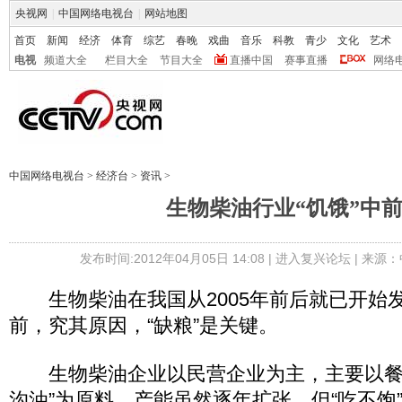
央视网
|
中国网络电视台
|
网站地图
首页
新闻
经济
体育
综艺
春晚
戏曲
音乐
科教
青少
文化
艺术
电视
频道大全
栏目大全
节目大全
直播中国
赛事直播
网络
中国网络电视台
>
经济台
>
资讯
>
生物柴油行业“饥饿”中
发布时间:2012年04月05日 14:08 |
进入复兴论坛
| 来源：
生物柴油在我国从2005年前后就已开始
前，究其原因，“缺粮”是关键。
生物柴油企业以民营企业为主，主要以餐
沟油”为原料，产能虽然逐年扩张，但“吃不饱