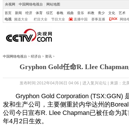
央视网
|
中国网络电视台
|
网站地图
首页
新闻
经济
体育
综艺
春晚
戏曲
音乐
科教
青少
文化
艺术
电视
频道大全
栏目大全
节目大全
直播中国
赛事直播
网络
中国网络电视台
>
经济台
>
资讯
>
Gryphon Gold任命R. Llee Cha
发布时间:2012年04月06日 04:06 |
进入复兴论坛
| 来源：北
Gryphon Gold Corporation (TSX:G
发和生产公司，主要侧重於内华达州的Borea
公司今日宣布R. Llee Chapman已被任命为
年4月2日生效。