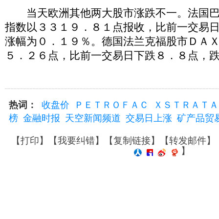
当天欧洲其他两大股市涨跌不一。法国巴
指数以３３１９．８１点报收，比前一交易
涨幅为０．１９％。德国法兰克福股市ＤＡ
５．２６点，比前一交易日下跌８．８点，
热词：
收盘价
ＰＥＴＲＯＦＡＣ
ＸＳＴＲＡＴＡ
榜
金融时报
天空新闻频道
交易日上涨
矿产品贸
【
打印
】【
我要纠错
】【
复制链接
】【
转发邮件
】
】