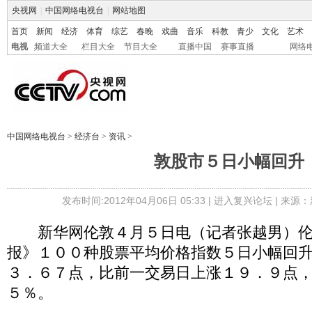
央视网
|
中国网络电视台
|
网站地图
首页
新闻
经济
体育
综艺
春晚
戏曲
音乐
科教
青少
文化
艺术
电视
频道大全
栏目大全
节目大全
直播中国
赛事直播
网络
中国网络电视台
>
经济台
>
资讯
>
敦股市５日小幅回升
发布时间:2012年04月06日 05:33 |
进入复兴论坛
| 来源：
新华网伦敦４月５日电（记者张越男）伦
报》１００种股票平均价格指数５日小幅回
３．６７点，比前一交易日上涨１９．９点
５％。