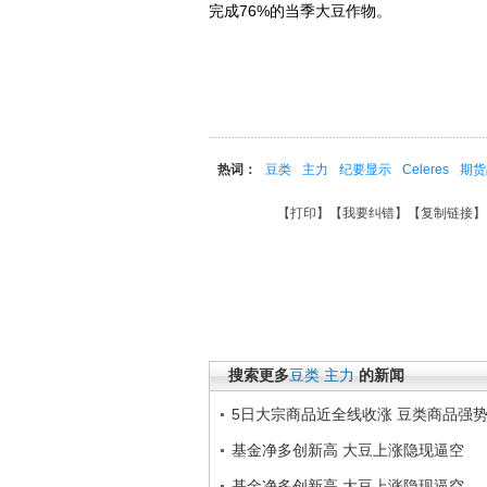
完成76%的当季大豆作物。
热词：
豆类
主力
纪要显示
Celeres
期货
【
打印
】【
我要纠错
】【
复制链接
】
搜索更多
豆类
主力
的新闻
5日大宗商品近全线收涨 豆类商品强
基金净多创新高 大豆上涨隐现逼空
基金净多创新高 大豆上涨隐现逼空