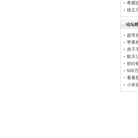
希腊
徐立
论坛
超市
苹果
房子
航天
炒白
50
看看
小米