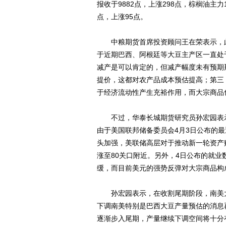
报收于9882点，上涨298点，棕榈油主力1
点，上涨95点。
中粮期货首席投资顾问王在荣表示，此
于近期巴西、阿根廷等大豆主产区一直处
减产是可以肯定的，但减产幅度未有预期
提价，这都对农产品成本预估提高；第三
于经济流动性产生充裕作用，而大宗商品
不过，华泰长城期货研究员孙宏园表示
由于美国联邦储备委员会4月3日公布的
头加强，美联储高层对于推动新一轮资产
涨至80关口附近。另外，4日公布的就业
缓，而目前美元的强势反弹对大宗商品构
孙宏园表示，在收割尾期阶段，南美大
下调南美特别是巴西大豆产量预估的消息
逐渐步入尾期，产量继续下调空间将十分有限