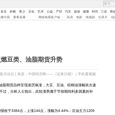
音乐
科教
青少
文化
艺术
公益
产经
汽车
旅游
健康
时尚
三农
商
直播中国
赛事直播
网络电视客户端
|
高清
电影
电视剧
纪录片
动
点燃豆类、油脂期货升势
复兴论坛
| 来源：中国经济网——《证券日报》 |
手机看视频
脂期货品种呈现凌厉疯涨，大豆、豆油、棕榈油涨幅依次递
涨幅。不过，分析人士指出，此轮涨势属于节假期间利多因素的补
于3384点，上涨144点，涨幅为4.44%；豆油主力1209