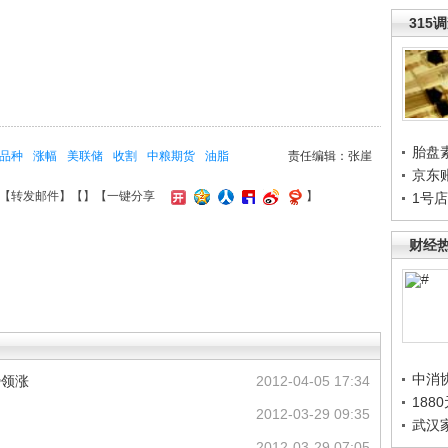
315
胎盘
品种
涨幅
美联储
收割
中粮期货
油脂
责任编辑：张崖
京东
【
转发邮件
】【
】
【一键分享
】
1号
财经
中消
势领涨
2012-04-05 17:34
188
2012-03-29 09:35
武汉
2012-03-29 07:05