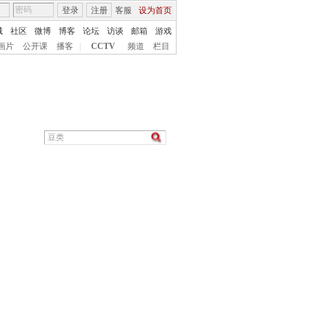
登录
注册
客服
设为首页
城
社区
微博
博客
论坛
访谈
邮箱
游戏
画片
公开课
播客
|
CCTV
频道
栏目