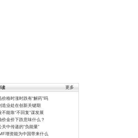
解读
更多
品价格时涨时跌有“解药”吗
制造业处在创新关键期
业不能靠“不回复”谋发展
油价金价下跌意味什么？
公关中传递的“负能量”
IMF增资能为中国带来什么