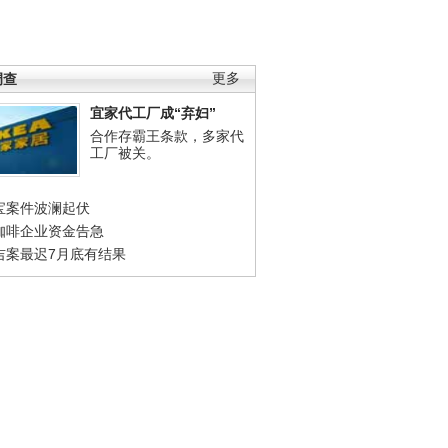
调查
更多
宜家代工厂成“弃妇”
合作存霸王条款，多家代
工厂被关。
宝案件波澜起伏
咖啡企业资金告急
吉案最迟7月底有结果