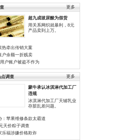
调查
更多
超九成玻尿酸为假货
用关系网织就暴利，8元
产品卖到上万。
素热牵出传销大案
账户余额一折贱卖
店用户账户被盗不作为
热点调查
更多
蒙牛承认冰淇淋代加工厂
违规
冰淇淋代加工厂天辅乳业
存脏乱差问题。
协：苹果维修条款太霸道
0元天价粽子调查
家乐福涉嫌价格欺诈