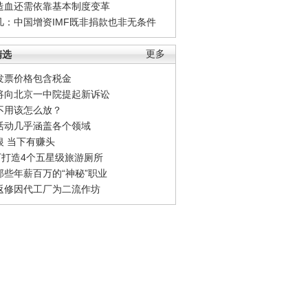
造血还需依靠基本制度变革
凡：中国增资IMF既非捐款也非无条件
精选
更多
发票价格包含税金
将向北京一中院提起新诉讼
不用该怎么放？
活动几乎涵盖各个领域
银 当下有赚头
0万打造4个五星级旅游厕所
那些年薪百万的“神秘”职业
返修因代工厂为二流作坊