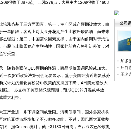
209报收于8876点，上涨276点，大豆主力1209报收于4608
公司
轮涨势基于三方面因素：第一，主产区减产预期被放大，由
于干旱阶段，客观上对大豆开花期产生比较严峻影响，而未来
那么强烈；第二，中国需求因素支撑，由于国内前期对于汽油
，与股市止跌回稳产生联动性，国家此前宣布将引进外资，对
也将受益。
加多
后谷
，随着美联储QE3预期的降温，商品期价回调风险或加大。
王老
最近一次货币政策决策例会纪要显示，鉴于美国经济近期复苏势
购买计划的量化宽松货币政策的支持度下降，4日美元指数大
数据进一步支持了美联储乐观预期，预期QE3的升温或将放
成重大利空。
豆产量进一步下调空间或受限。清明假期间，国外多家机构
再次给豆类市场增加了不少做多动能。不过，因巴西大豆收割
，据Celeres统计，截止3月30日当周，巴西豆农已经收割