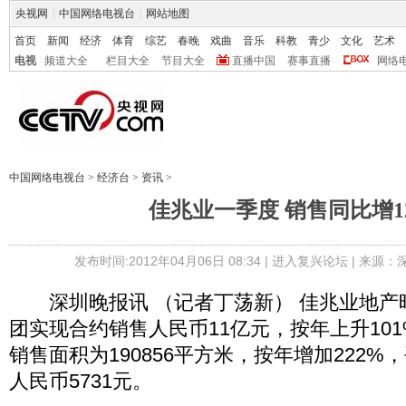
央视网
|
中国网络电视台
|
网站地图
首页
新闻
经济
体育
综艺
春晚
戏曲
音乐
科教
青少
文化
艺术
电视
频道大全
栏目大全
节目大全
直播中国
赛事直播
网络
中国网络电视台
>
经济台
>
资讯
>
佳兆业一季度 销售同比增1
发布时间:2012年04月06日 08:34 |
进入复兴论坛
| 来源：
深圳晚报讯 （记者丁荡新） 佳兆业地产
团实现合约销售人民币11亿元，按年上升101%
销售面积为190856平方米，按年增加222
人民币5731元。