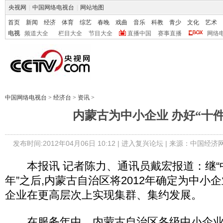
央视网
|
中国网络电视台
|
网站地图
首页
新闻
经济
体育
综艺
春晚
戏曲
音乐
科教
青少
文化
艺术
电视
频道大全
栏目大全
节目大全
直播中国
赛事直播
网络
中国网络电视台
>
经济台
>
资讯
>
内蒙古为中小企业 办好“十件
发布时间:2012年04月06日 10:12 |
进入复兴论坛
| 来源：中国经济
本报讯 记者陈力、通讯员戴宏报道：继“
年”之后,内蒙古自治区将2012年确定为中小
企业在更高层次上实现集群、集约发展。
在服务年中，内蒙古自治区各级中小企业