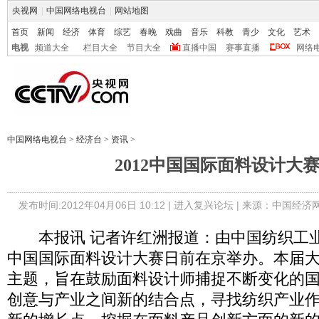
央视网
|
中国网络电视台
|
网站地图
首页
新闻
经济
体育
综艺
春晚
戏曲
音乐
科教
青少
文化
艺术
电视
频道大全
栏目大全
节目大全
直播中国
赛事直播
网络
中国网络电视台
>
经济台
>
资讯
>
2012中国国际面料设计大
发布时间:2012年04月06日 10:12 |
进入复兴论坛
| 来源：中国经济
本报讯 记者许红洲报道：由中国纺织工业联
中国国际面料设计大赛日前在京举办。本届大
主题，旨在鼓励面料设计师捕捉不断变化的
创意与产业之间新的结合点，寻找纺织产业