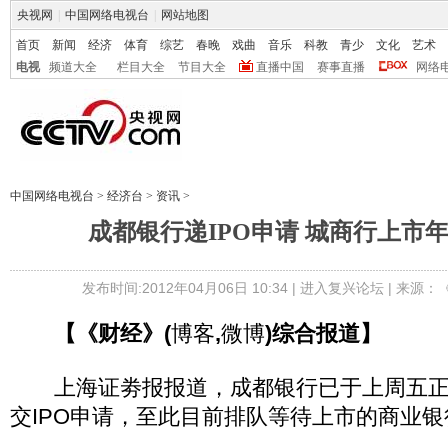
央视网
|
中国网络电视台
|
网站地图
首页
新闻
经济
体育
综艺
春晚
戏曲
音乐
科教
青少
文化
艺术
电视
频道大全
栏目大全
节目大全
直播中国
赛事直播
网络
中国网络电视台
>
经济台
>
资讯
>
成都银行递IPO申请 城商行上市
发布时间:2012年04月06日 10:34 |
进入复兴论坛
| 来源：
【《财经》(
博客
,
微博
)综合报道】
上海证劵报报道，成都银行已于上周五正
交IPO申请，至此目前排队等待上市的商业银