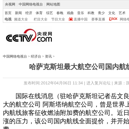
央视网
|
中国网络电视台
|
网站地图
首页
新闻
经济
体育
综艺
春晚
戏曲
音乐
科教
青少
文化
艺术
电视
频道大全
栏目大全
节目大全
直播中国
赛事直播
网络
中国网络电视台
>
经济台
>
资讯
>
哈萨克斯坦最大航空公司国内航
发布时间:2012年04月06日 11:34 |
进入复兴论坛
| 来源：
国际在线消息（驻哈萨克斯坦记者岳文良
大的航空公司 阿斯塔纳航空公司，曾是世界
内航线旅客征收燃油附加费的航空公司。近
涨的压力，该公司国内航线全面提价，并开