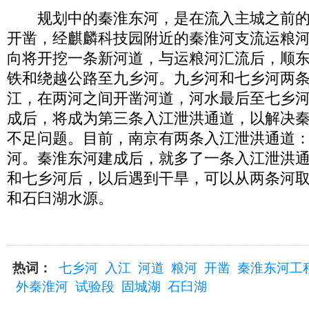
规划中的秦淮东河，是在流入主城之前的
开凿，经麒麟科技园附近的秦淮河支流运粮
向将开挖一条新河道，与运粮河汇流后，顺
铁和绕越公路至九乡河。九乡河和七乡河两
江，在两河之间开凿河道，河水最后至七乡
成后，将成为第三条入江泄洪通道，以解决
不足问题。目前，南京有两条入江泄洪通道
河。秦淮东河建成后，就多了一条入江泄洪
和七乡河后，以后遇到干旱，可以从两条河
和石臼湖水源。
热词：
七乡河
入江
河道
粮河
开凿
秦淮东河工
外秦淮河
试验段
固城湖
石臼湖