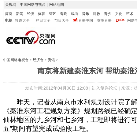
央视网
|
中国网络电视台
|
网站地图
首页
新闻
经济
体育
综艺
春晚
戏曲
音乐
科教
青少
文化
艺术
电视
频道大全
栏目大全
节目大全
直播中国
赛事直播
网络
中国网络电视台
>
经济台
>
资讯
>
南京将新建秦淮东河 帮助秦淮
发布时间:2012年04月06日 12:08 |
进入复兴论坛
| 来源：
昨天，记者从南京市水利规划设计院了解
《秦淮东河工程规划方案》规划路线已经确
仙林地区的九乡河和七乡河，工程即将进行可
五”期间有望完成试验段工程。