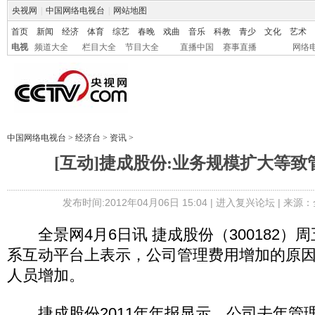
央视网
|
中国网络电视台
|
网站地图
首页
新闻
经济
体育
综艺
春晚
戏曲
音乐
科教
青少
文化
艺术
电视
频道大全
栏目大全
节目大全
直播中国
赛事直播
网络
中国网络电视台
>
经济台
>
资讯
>
[互动]捷成股份:业务规模扩大等
发布时间:2012年04月06日 15:04 |
进入复兴论坛
| 来源：
全景网4月6日讯 捷成股份（300182）
系互动平台上表示，公司管理费用增加的原
人员增加。
捷成股份2011年年报显示，公司去年管理费