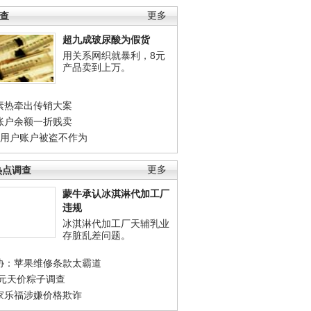
调查
更多
超九成玻尿酸为假货
用关系网织就暴利，8元
产品卖到上万。
素热牵出传销大案
账户余额一折贱卖
店用户账户被盗不作为
热点调查
更多
蒙牛承认冰淇淋代加工厂
违规
冰淇淋代加工厂天辅乳业
存脏乱差问题。
协：苹果维修条款太霸道
0元天价粽子调查
家乐福涉嫌价格欺诈