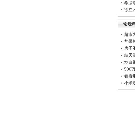
希腊
徐立
论坛
超市
苹果
房子
航天
炒白
50
看看
小米