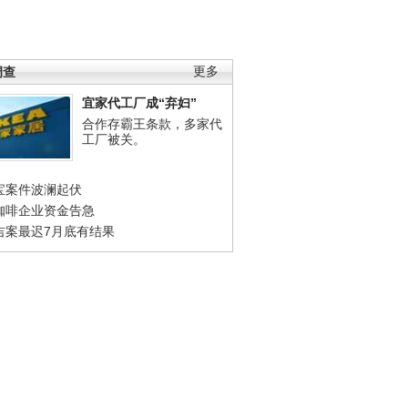
调查
更多
宜家代工厂成“弃妇”
合作存霸王条款，多家代
工厂被关。
宝案件波澜起伏
咖啡企业资金告急
吉案最迟7月底有结果