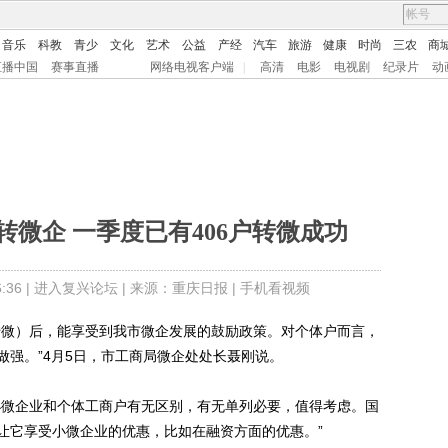
音乐
科教
青少
文化
艺术
公益
产经
汽车
旅游
健康
时尚
三农
商
直播中国
赛事直播
网络电视客户端
|
高清
电影
电视剧
纪录片
动
微企 一季度已有406户转微成功
36 |
进入复兴论坛
| 来源：重庆日报 |
手机看视频
微）后，能享受到我市微企发展的鼓励政策。对个体户而言，
做强。”4月5日，市工商局微企处处长聂刚说。
微企业和个体工商户有无区别，有无单列必要，值得考虑。国
让它享受小微企业的优惠，比如在融资方面的优惠。”