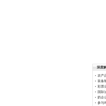
深度
农产
装备
彩票
国际
奶企
参与