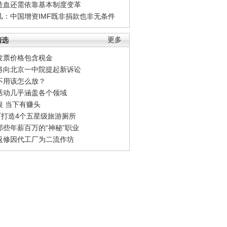
造血还需依靠基本制度变革
凡：中国增资IMF既非捐款也非无条件
精选
更多
发票价格包含税金
将向北京一中院提起新诉讼
不用该怎么放？
活动几乎涵盖各个领域
银 当下有赚头
0万打造4个五星级旅游厕所
那些年薪百万的“神秘”职业
返修因代工厂为二流作坊