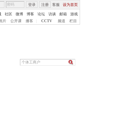
登录
注册
客服
设为首页
城
社区
微博
博客
论坛
访谈
邮箱
游戏
画片
公开课
播客
|
CCTV
频道
栏目