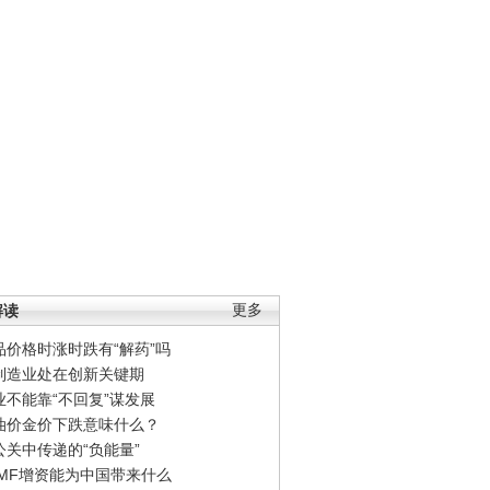
解读
更多
品价格时涨时跌有“解药”吗
制造业处在创新关键期
业不能靠“不回复”谋发展
油价金价下跌意味什么？
公关中传递的“负能量”
IMF增资能为中国带来什么