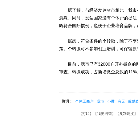
据了解，与经济发达省市相比，我市在
悬殊。同时，发达国家没有个体户的提法
既符合国际惯例，也便于企业培育品牌，
据悉，符合条件的个转微，除了不享受
策。个转微可不参加创业培训，可保留原
目前，我市已有32000户开办微企的网
审查、转微成功，占新增微企总数的11%
热词：
个体工商户
我市
小微
有无
鼓励
【
打印
】【
我要纠错
】【
复制链接
】