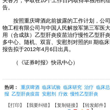
关各方，争取在10个工作日内取得单独用药
告。
按照重庆啤酒此前披露的工作计划，公司
物工程有限公司与中国人民解放军第三军医大
用（合成肽）乙型肝炎疫苗治疗慢性乙型肝
多中心、随机、双盲、安慰剂对照的II 期临
报告拟于2012年4月6日出具。
（《证券时报》快讯中心）
热词：
重庆啤酒
临床试验
临床研究
治疗
临床总
报
乙型肝炎疫苗
安慰剂
疗效
慢性乙型肝炎
【
打印
】【
我要纠错
】【
复制链接
】【
转发邮件
】