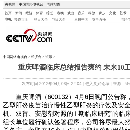
央视网
|
中国网络电视台
|
网站地图
首页
新闻
经济
体育
综艺
春晚
戏曲
音乐
科教
青少
文化
艺术
电视
频道大全
栏目大全
节目大全
直播中国
赛事直播
网络
中国网络电视台
>
经济台
>
资讯
>
重庆啤酒临床总结报告爽约 未来10
发布时间:2012年04月06日 22:04 |
进入复兴论坛
| 来源：证
重庆啤酒（600132）4月6日晚间公告称
乙型肝炎疫苗治疗慢性乙型肝炎的疗效及安
机、双盲、安慰剂对照的II 期临床研究”的
组长单位履行确认签署程序，公司将尽最大