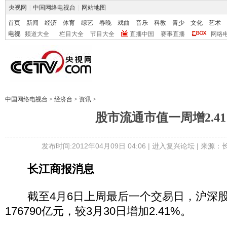
央视网
|
中国网络电视台
|
网站地图
首页
新闻
经济
体育
综艺
春晚
戏曲
音乐
科教
青少
文化
艺术
电视
频道大全
栏目大全
节目大全
直播中国
赛事直播
网络
中国网络电视台
>
经济台
>
资讯
>
股市流通市值一周增2.4
发布时间:2012年04月09日 04:06 |
进入复兴论坛
| 来源：
长江商报消息
截至4月6日上周最后一个交易日，沪深股
176790亿元，较3月30日增加2.41%。