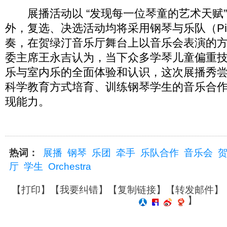
展播活动以 “发现每一位琴童的艺术天赋
外，复选、决选活动均将采用钢琴与乐队（Piano 
奏，在贺绿汀音乐厅舞台上以音乐会表演的
委主席王永吉认为，当下众多学琴儿童偏重
乐与室内乐的全面体验和认识，这次展播秀
科学教育方式培育、训练钢琴学生的音乐合
现能力。
热词：
展播
钢琴
乐团
牵手
乐队合作
音乐会
厅
学生
Orchestra
【
打印
】【
我要纠错
】【
复制链接
】【
转发邮件
】
】