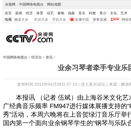
央视网
|
中国网络电视台
|
网站地图
首页
新闻
经济
体育
综艺
春晚
戏曲
音乐
科教
青少
文化
艺术
电视
频道大全
栏目大全
节目大全
直播中国
赛事直播
网络
中国网络电视台
>
经济台
>
资讯
>
业余习琴者牵手专业乐
发布时间:2012年04月09日 07:10 |
进入复兴论坛
| 来源：解放
本报讯 （记者 伍斌）由上海谷米文化艺
广经典音乐频率 FM947进行媒体展播支持的
秀”活动，本周六晚将在上音贺绿汀音乐厅举
国内第一个面向业余钢琴学生的“钢琴与乐队