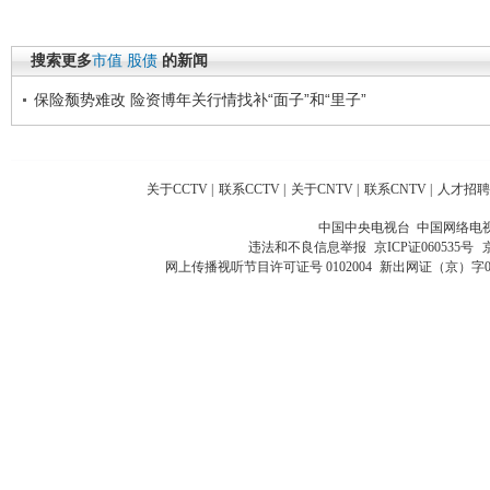
搜索更多
市值
股债
的新闻
保险颓势难改 险资博年关行情找补“面子”和“里子”
关于CCTV
|
联系CCTV
|
关于CNTV
|
联系CNTV
|
人才招聘
中国中央电视台 中国网络电
违法和不良信息举报
京ICP证060535号
网上传播视听节目许可证号 0102004
新出网证（京）字0