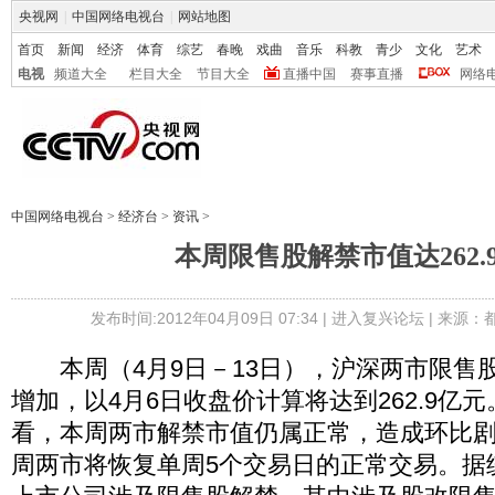
央视网
|
中国网络电视台
|
网站地图
首页
新闻
经济
体育
综艺
春晚
戏曲
音乐
科教
青少
文化
艺术
电视
频道大全
栏目大全
节目大全
直播中国
赛事直播
网络
中国网络电视台
>
经济台
>
资讯
>
本周限售股解禁市值达262.
发布时间:2012年04月09日 07:34 |
进入复兴论坛
| 来源：
本周（4月9日－13日），沪深两市限售
增加，以4月6日收盘价计算将达到262.9亿
看，本周两市解禁市值仍属正常，造成环比
周两市将恢复单周5个交易日的正常交易。据