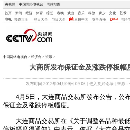
央视网
|
中国网络电视台
|
网站地图
首页
新闻
经济
体育
综艺
春晚
戏曲
音乐
科教
青少
文化
艺术
电视
频道大全
栏目大全
节目大全
直播中国
赛事直播
网络
中国网络电视台
>
经济台
>
资讯
>
大商所发布保证金及涨跌停板幅
发布时间:2012年04月09日 09:06 |
进入复兴论坛
| 来源：
4月5日，大连商品交易所發布公告，公布
保证金及涨跌停板幅度。
大连商品交易所在《关于调整各品种最低
停板幅度得通知》中表示，依据《大连商品