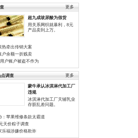
调查
更多
超九成玻尿酸为假货
用关系网织就暴利，8元
产品卖到上万。
素热牵出传销大案
账户余额一折贱卖
店用户账户被盗不作为
热点调查
更多
蒙牛承认冰淇淋代加工厂
违规
冰淇淋代加工厂天辅乳业
存脏乱差问题。
协：苹果维修条款太霸道
0元天价粽子调查
家乐福涉嫌价格欺诈