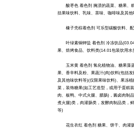
酸枣色 着色剂 腌渍的蔬菜、糖果、糕点
括果味饮料、乳味、茶味、咖啡味及其他味
橡子壳棕着色剂 可乐型碳酸饮料、配
叶绿素铜钾盐 着色剂 冷冻饮品(03.
果、焙烤食品、饮料类(14.01包装饮用
玉米黄 着色剂 氢化植物油、糖果藻蓝(淡
果、香辛料及粉、果蔬汁(肉)饮料(包括
及其他味饮料等)(仅限果味饮料)、果冻
菜，装饰糖果(如工艺造型，或用于蛋糕装
肉、板鸭、中式火腿、腊肠)，酱卤肉制
煮火腿)类，肉灌肠类，发酵肉制品类，鲜
等)
花生衣红 着色剂 糖果、饼干、肉灌