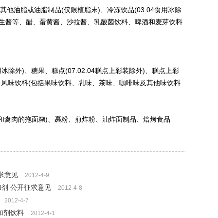
他油脂或油脂制品(仅限植脂末)、冷冻饮品(03.04食用冰除
花生酱等、醋、蛋黄酱、沙拉酱、乳酸菌饮料、啤酒和麦芽饮料
冰除外)、糖果、糕点(07.02.04糕点上彩装除外)、糕点上彩
)、风味饮料(包括果味饮料、乳味、茶味、咖啡味及其他味饮料
和禽肉的拖面糊)、裹粉、煎炸粉、油炸面制品、焙烤食品
求意见
2012-4-9
加剂 公开征求意见
2012-4-8
2012-4-7
加剂饮料
2012-4-1