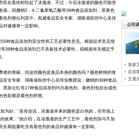
民在逛街时吃起了冰激凌。不过，今后冰激凌的颜色可能变
函，拟撤销2，4-二氯苯氧乙酸等38种食品添加剂，茶黄色
着色剂便位列其中。权威食品安全专家、湖南省疾控中心吴传
公司
品对健康有一定影响。
55种食品添加剂安全性和工艺必要性意见。根据征求意见情
酸等38种食品添加剂已不具备技术必要性，拟根据有关规定予
日。
加多
后谷
者的青睐。但这些颜色是食品本身的颜色吗？颜色鲜艳的食
王老
品安全专家、湖南省疾控中心吴传业教授说，撤销的38种食品
、黑加仑红等17种食品添加剂均为着色剂。着色剂包括合成色
的色彩都是着色剂所致。
加为好。”吴传业说，冰激凌本来的颜色是白色的，但市场上
到的效果。”他介绍，在冰激凌的生产工艺中，着色剂加与不加
民长期低量吃含有着色剂的食品对健康有一定影响。