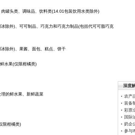
罐头类、调味品、饮料类(14.01包装饮用水类除外)
食用冰除外)、可可制品、巧克力和巧克力制品(包括代可可脂巧克
食用冰除外)、果酱、面包、糕点、饼干
鲜水果(仅限柑橘类)
深度
处理的鲜水果、新鲜蔬菜
农产
装备
彩票
国际
奶企
仅限柑橘类)
参与