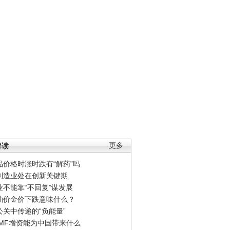
解读
更多
品价格时涨时跌有“解药”吗
制造业处在创新关键期
业不能靠“不回复”谋发展
油价金价下跌意味什么？
公关中传递的“负能量”
IMF增资能为中国带来什么