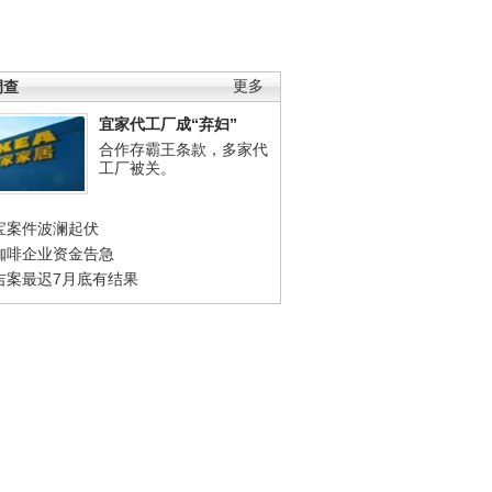
调查
更多
宜家代工厂成“弃妇”
合作存霸王条款，多家代
工厂被关。
宝案件波澜起伏
咖啡企业资金告急
吉案最迟7月底有结果