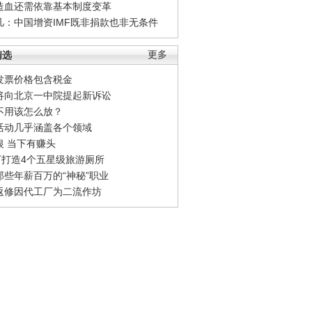
造血还需依靠基本制度变革
凡：中国增资IMF既非捐款也非无条件
精选
更多
发票价格包含税金
将向北京一中院提起新诉讼
不用该怎么放？
活动几乎涵盖各个领域
银 当下有赚头
0万打造4个五星级旅游厕所
那些年薪百万的“神秘”职业
返修因代工厂为二流作坊