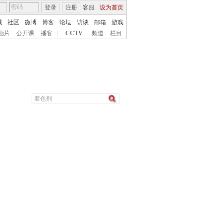
登录
注册
客服
设为首页
城
社区
微博
博客
论坛
访谈
邮箱
游戏
画片
公开课
播客
|
CCTV
频道
栏目