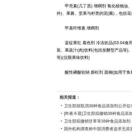
甲壳素(几丁质) 增稠剂 氢化植物油、其
外)、果酱、坚果与籽类的泥(酱)，包括
甲基纤维素 增稠剂
蓝锭果红 着色剂 冷冻饮品(03.04食用
装、果蔬汁(肉)饮料(包括发酵型产品等
等)(仅限果味饮料)
酸性磷酸铝钠 膨松剂 面糊(如用于鱼
相关报道：
卫生部就取消38种食品添加剂公开征
[昨夜今晨]卫生部拟撤销38种食品添
卫生部拟撤销甘草等38种食品添加剂
国外机构调查称中国消费者追求无添