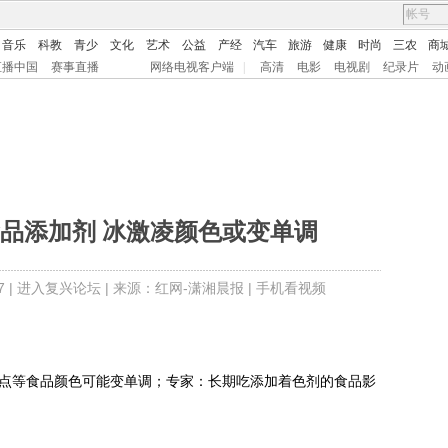
音乐
科教
青少
文化
艺术
公益
产经
汽车
旅游
健康
时尚
三农
商
直播中国
赛事直播
网络电视客户端
|
高清
电影
电视剧
纪录片
动
食品添加剂 冰激凌颜色或变单调
 |
进入复兴论坛
| 来源：红网-潇湘晨报 |
手机看视频
点等食品颜色可能变单调；专家：长期吃添加着色剂的食品影