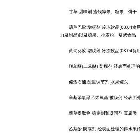
甘草 甜味剂 蜜饯凉果、糖果、饼干、肉
葫芦巴胶 增稠剂 冷冻饮品(03.04
力及制品)以及糖果、小麦粉、焙烤食品
黄蜀葵胶 增稠剂 冷冻饮品(03.04
联苯醚(二苯醚) 防腐剂 经表面处理的
偏酒石酸 酸度调节剂 水果罐头
辛基苯氧聚乙烯氧基 被膜剂 经表面
薪草提取物 稳定剂和凝固剂 豆腐类
乙萘酚 防腐剂 经表面处理的鲜水果(