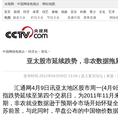
央视网
|
中国网络电视台
|
网站地图
首页
新闻
经济
体育
综艺
春晚
戏曲
音乐
科教
青少
文化
艺术
电视
频道大全
栏目大全
节目大全
直播中国
赛事直播
网络
中国网络电视台
>
经济台
>
资讯
>
亚太股市延续跌势，非农数据拖
发布时间:2012年04月09日 13:04 |
进入复兴论坛
| 来源：
汇通网4月9日讯亚太地区股市周一(4月9
指跌势延续至第四个交易日，为2011年11
期，非农就业数据逊于预期令市场开始怀疑
苏前景，与此同时，早盘公布的中国物价数