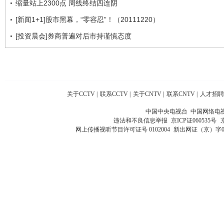
缩量站上2300点 周线终结四连阴
[新闻1+1]股市黑幕，“零容忍”！（20111220）
[投资晨会]券商普遍对后市持谨慎态度
关于CCTV
|
联系CCTV
|
关于CNTV
|
联系CNTV
|
人才招聘
中国中央电视台 中国网络电
违法和不良信息举报
京ICP证060535号
网上传播视听节目许可证号 0102004
新出网证（京）字0