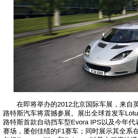
在即将举办的2012北京国际车展，来自
路特斯汽车将震撼参展。展出全球首发车Lotu
路特斯首款自动挡车型Evora IPS以及今年
赛场，屡创佳绩的F1赛车；同时展示其全系