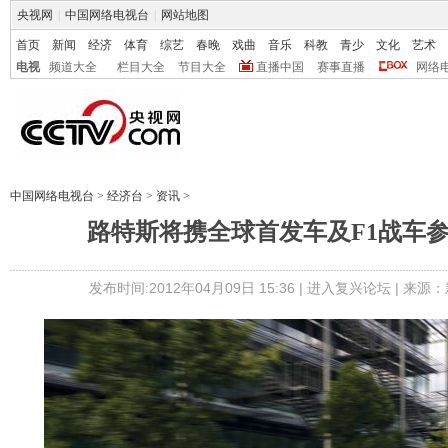
央视网
|
中国网络电视台
|
网站地图
首页
新闻
经济
体育
综艺
春晚
戏曲
音乐
科教
青少
文化
艺术
电视
频道大全
栏目大全
节目大全
直播中国
赛事直播
网络
中国网络电视台
>
经济台
>
资讯
>
路特斯将携全球首发车及F1战车
发布时间:2012年04月09日 15:36 |
进入复兴论坛
| 来源：