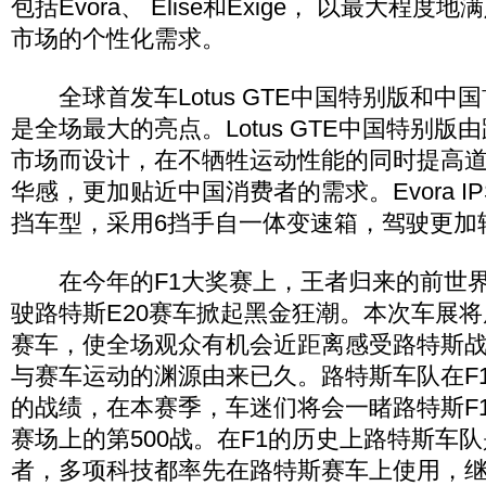
包括Evora、 Elise和Exige， 以最大程
市场的个性化需求。
全球首发车Lotus GTE中国特别版和中国首发
是全场最大的亮点。Lotus GTE中国特别
市场而设计，在不牺牲运动性能的同时提高
华感，更加贴近中国消费者的需求。Evora I
挡车型，采用6挡手自一体变速箱，驾驶更加
在今年的F1大奖赛上，王者归来的前世界
驶路特斯E20赛车掀起黑金狂潮。本次车展将
赛车，使全场观众有机会近距离感受路特斯
与赛车运动的渊源由来已久。路特斯车队在F
的战绩，在本赛季，车迷们将会一睹路特斯F
赛场上的第500战。在F1的历史上路特斯车
者，多项科技都率先在路特斯赛车上使用，继