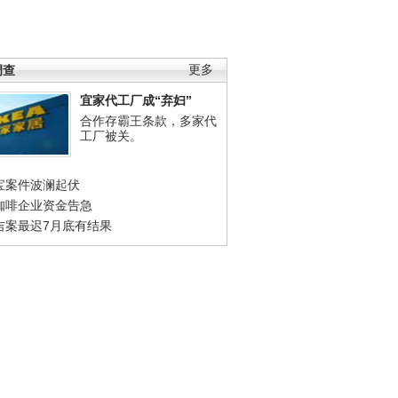
调查
更多
宜家代工厂成“弃妇”
合作存霸王条款，多家代
工厂被关。
宝案件波澜起伏
咖啡企业资金告急
吉案最迟7月底有结果