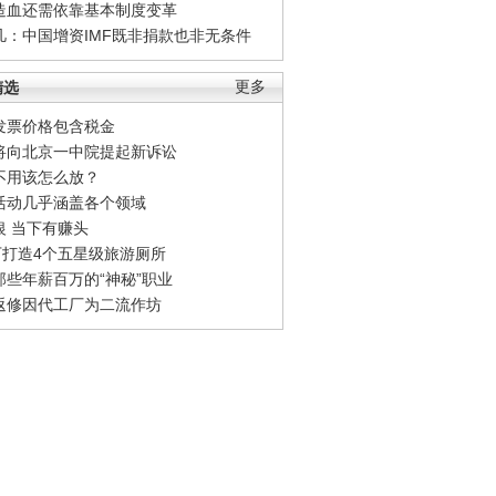
造血还需依靠基本制度变革
凡：中国增资IMF既非捐款也非无条件
精选
更多
发票价格包含税金
将向北京一中院提起新诉讼
不用该怎么放？
活动几乎涵盖各个领域
银 当下有赚头
0万打造4个五星级旅游厕所
那些年薪百万的“神秘”职业
返修因代工厂为二流作坊