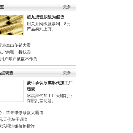
调查
更多
超九成玻尿酸为假货
用关系网织就暴利，8元
产品卖到上万。
素热牵出传销大案
账户余额一折贱卖
店用户账户被盗不作为
热点调查
更多
蒙牛承认冰淇淋代加工厂
违规
冰淇淋代加工厂天辅乳业
存脏乱差问题。
协：苹果维修条款太霸道
0元天价粽子调查
家乐福涉嫌价格欺诈