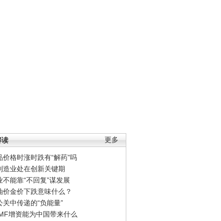
解读
更多
品价格时涨时跌有“解药”吗
制造业处在创新关键期
业不能靠“不回复”谋发展
油价金价下跌意味什么？
公关中传递的“负能量”
IMF增资能为中国带来什么