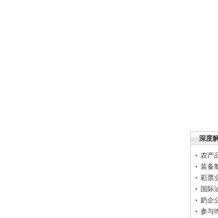
深度
农产
装备
彩票
国际
奶企
参与