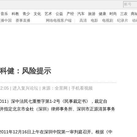
音乐
科教
青少
文化
艺术
公益
产经
汽车
旅游
健康
时尚
三农
商
直播中国
赛事直播
网络电视客户端
|
高清
电影
电视剧
纪录片
动
T科健：风险提示
:05 |
进入复兴论坛
| 来源：全景网 |
手机看视频
011）深中法民七重整字第1-2号《民事裁定书》，裁定自
重整，并指定北京市金杜（深圳）律师事务所、深圳市正源清算事务
11年12月16日上午在深圳中院第一审判庭召开。根据《中