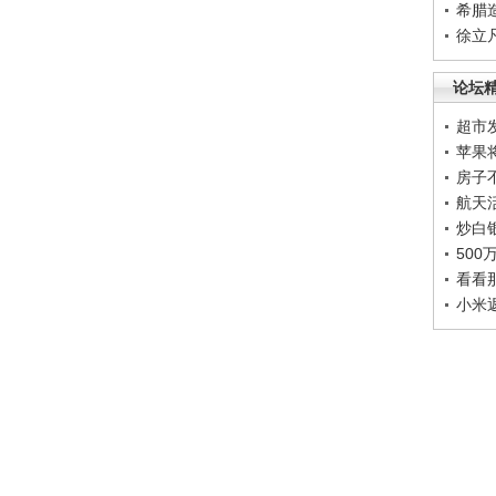
希腊
徐立
论坛
超市
苹果
房子
航天
炒白
50
看看
小米