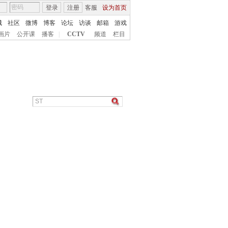
登录
注册
客服
设为首页
城
社区
微博
博客
论坛
访谈
邮箱
游戏
画片
公开课
播客
|
CCTV
频道
栏目