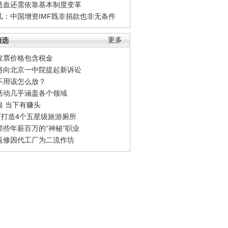
造血还需依靠基本制度变革
凡：中国增资IMF既非捐款也非无条件
精选
更多
发票价格包含税金
将向北京一中院提起新诉讼
不用该怎么放？
活动几乎涵盖各个领域
银 当下有赚头
0万打造4个五星级旅游厕所
那些年薪百万的“神秘”职业
返修因代工厂为二流作坊