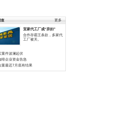
调查
更多
宜家代工厂成“弃妇”
合作存霸王条款，多家代
工厂被关。
宝案件波澜起伏
咖啡企业资金告急
吉案最迟7月底有结果