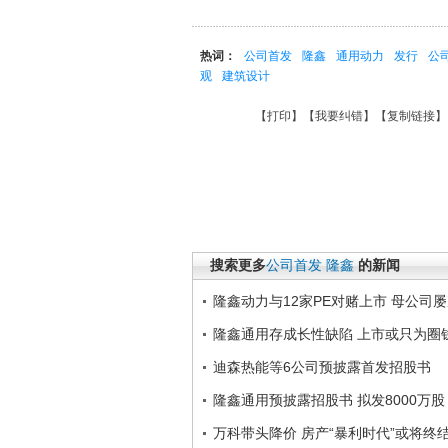
热词：
公司首发
隆鑫
通用动力
发行
公
观
建筑设计
【
打印
】【
我要纠错
】【
复制链接
】
搜索更多
公司首发
隆鑫
的新闻
隆鑫动力与12家PE对赌上市 母公司
隆鑫通用存成长性缺陷 上市或只为圈
迪森热能等6公司预披露首发招股书
隆鑫通用预披露招股书 拟发8000万股
万科带头降价 房产“暴利时代”或将终