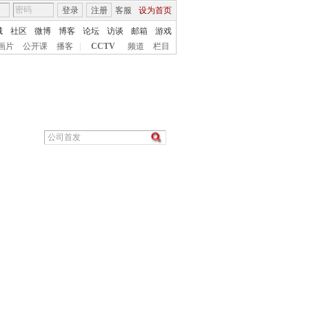
登录
注册
客服
设为首页
城
社区
微博
博客
论坛
访谈
邮箱
游戏
画片
公开课
播客
|
CCTV
频道
栏目