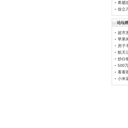
希腊
徐立
论坛
超市
苹果
房子
航天
炒白
50
看看
小米