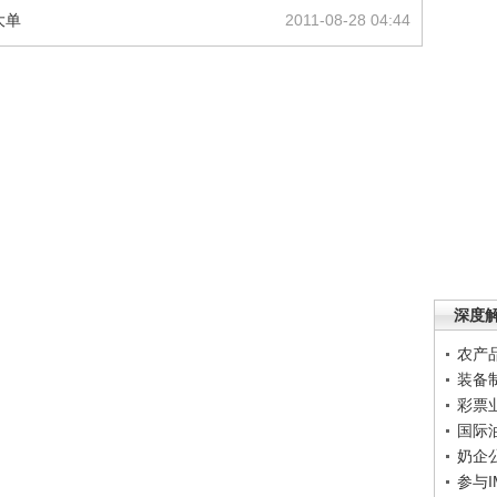
大单
2011-08-28 04:44
深度
农产
装备
彩票
国际
奶企
参与