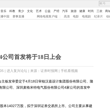
音乐
科教
青少
文化
艺术
公益
产经
汽车
旅游
健康
时尚
三农
商
直播中国
赛事直播
网络电视客户端
|
高清
电影
电视剧
纪录片
动
4公司首发将于18日上会
5 |
进入复兴论坛
| 来源：证券时报网 |
手机看视频
主板发审委定于4月18日审核汉嘉设计集团股份有限公司、隆
有限公司、深圳麦格米特电气股份有限公司4家公司的首发申
本14027万股，拟于深圳证券交易所上市。公司主要从事建