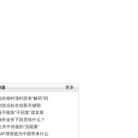
解读
更多
品价格时涨时跌有“解药”吗
制造业处在创新关键期
业不能靠“不回复”谋发展
油价金价下跌意味什么？
公关中传递的“负能量”
IMF增资能为中国带来什么