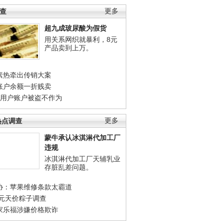
调查
更多
超九成玻尿酸为假货
用关系网织就暴利，8元
产品卖到上万。
素热牵出传销大案
账户余额一折贱卖
店用户账户被盗不作为
热点调查
更多
蒙牛承认冰淇淋代加工厂
违规
冰淇淋代加工厂天辅乳业
存脏乱差问题。
协：苹果维修条款太霸道
0元天价粽子调查
家乐福涉嫌价格欺诈