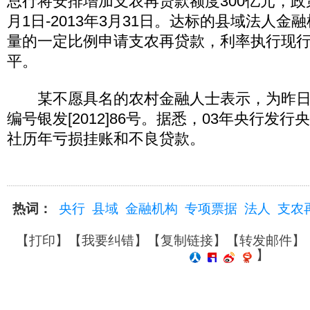
总行将安排增加支农再贷款额度300亿元，政策
月1日-2013年3月31日。达标的县域法人
量的一定比例申请支农再贷款，利率执行现
平。
某不愿具名的农村金融人士表示，为昨日
编号银发[2012]86号。据悉，03年央行发
社历年亏损挂账和不良贷款。
热词：
央行
县域
金融机构
专项票据
法人
支农
【
打印
】【
我要纠错
】【
复制链接
】【
转发邮件
】
】