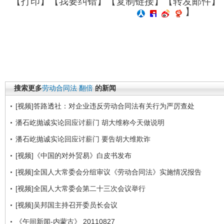
【
打印
】【
我要纠错
】【
复制链接
】【
转发邮件
】
】
搜索更多
劳动合同法
翻倍
的新闻
[视频]答路透社：对企业违反劳动合同法有关行为严厉查处
潘石屹抛诚实论回应讨薪门 胡大维称今天做说明
潘石屹抛诚实论回应讨薪门 要告胡大维欺诈
[视频]《中国的对外贸易》白皮书发布
[视频]全国人大常委会分组审议《劳动合同法》实施情况报告
[视频]全国人大常委会第二十三次会议举行
[视频]吴邦国主持召开委员长会议
《午间新闻-内蒙古》 20110827