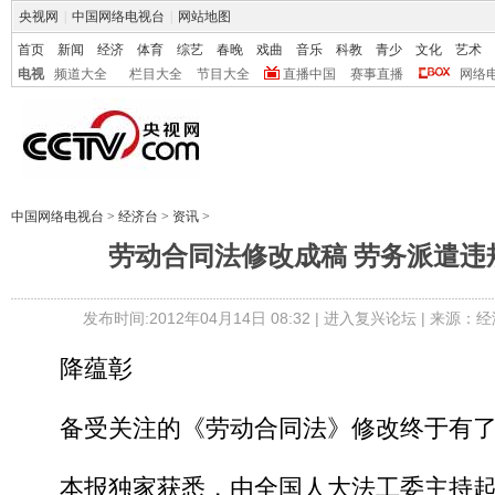
央视网
|
中国网络电视台
|
网站地图
首页
新闻
经济
体育
综艺
春晚
戏曲
音乐
科教
青少
文化
艺术
电视
频道大全
栏目大全
节目大全
直播中国
赛事直播
网络
中国网络电视台
>
经济台
>
资讯
>
劳动合同法修改成稿 劳务派遣违
发布时间:2012年04月14日 08:32 |
进入复兴论坛
| 来源：经
降蕴彰
备受关注的《劳动合同法》修改终于有了
本报独家获悉，由全国人大法工委主持起