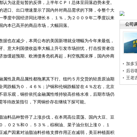
都认为这是短暂的反弹，上半年ＣＰＩ总体呈回落趋势未变。
的进口、出口增速显示了国内外对商品需求的下降，令整个大
一季度中国经济同比增长８．１％，为２００９年二季度以来
公司
国内本已高开的商品市场，大幅回落。
据也在减少，本周公布的美国新增就业增幅为今年来最低，
牙、意大利国债收益率大幅上升引发市场担忧，打击投资者信
济放缓超预期、欧洲债务危机再起，利空氛围浓厚，国内外商
加多
后谷
王老
属性及商品属性都拖累其下行。纽约５月交货的轻质原油期
全周跌幅为０．４６％；沪铜和伦铜跌幅皆在４％左右，北京
不容乐观，铜价依托金融属性维持较高价格水准，后期市场仍
需等待政策指引，下周铜价存在继续下探可能。
油料品种暂停了上涨步伐，在本周高位震荡。国内大豆、豆
０．０２％和０．５３％，棕榈油、菜子油分别上涨０．１
豆减产因素对油脂油料价格支撑作用正在减弱，美豆种植面积