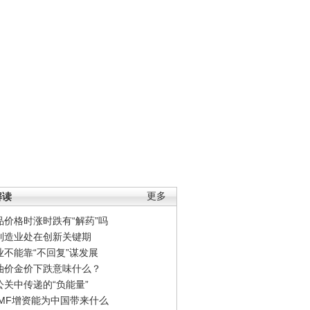
解读
更多
品价格时涨时跌有“解药”吗
制造业处在创新关键期
业不能靠“不回复”谋发展
油价金价下跌意味什么？
公关中传递的“负能量”
IMF增资能为中国带来什么