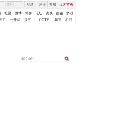
登录
注册
客服
设为首页
城
社区
微博
博客
论坛
访谈
邮箱
游戏
画片
公开课
播客
|
CCTV
频道
栏目