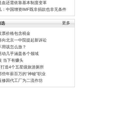
造血还需依靠基本制度变革
凡：中国增资IMF既非捐款也非无条件
精选
更多
发票价格包含税金
将向北京一中院提起新诉讼
不用该怎么放？
活动几乎涵盖各个领域
银 当下有赚头
0万打造4个五星级旅游厕所
那些年薪百万的“神秘”职业
返修因代工厂为二流作坊