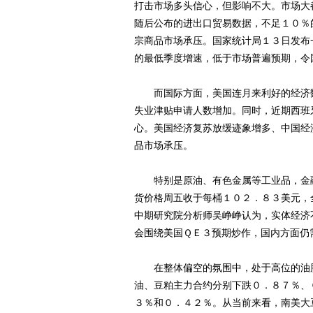
打击市场多头信心，但影响不大。市场大
随后公布的进出口贸易数据，不足１０％
宗商品市场承压。国家统计局１３日发布
的最低季度增速，低于市场普遍预期，令
而国际方面，美国连月来利好的经济数
失业津贴申请人数增加。同时，近期西班
心。美国经济复苏放缓迹象增多、中国经
品市场承压。
特别是原油、有色金属等工业品，金融
货价格周五收于每桶１０２．８３美元，
中期研究院分析师吴峥峥认为，实体经济
会围绕美国ＱＥ３预期炒作，国内方面仍
在整体偏空的氛围中，处于高位的油脂
油、豆粕主力合约分别下跌０．８７％、
３％和０．４２％。从当前来看，南美大