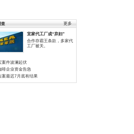
调查
更多
宜家代工厂成“弃妇”
合作存霸王条款，多家代
工厂被关。
宝案件波澜起伏
咖啡企业资金告急
吉案最迟7月底有结果