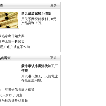
调查
更多
超九成玻尿酸为假货
用关系网织就暴利，8元
产品卖到上万。
素热牵出传销大案
账户余额一折贱卖
店用户账户被盗不作为
热点调查
更多
蒙牛承认冰淇淋代加工厂
违规
冰淇淋代加工厂天辅乳业
存脏乱差问题。
协：苹果维修条款太霸道
0元天价粽子调查
家乐福涉嫌价格欺诈