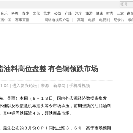
音乐
科教
青少
文化
艺术
公益
产经
汽车
旅游
健康
时尚
三农
商
直播中国
赛事直播
网络电视客户端
|
高清
电影
电视剧
纪录片
动
脂油料高位盘整 有色铜领跌市场
:04 |
进入复兴论坛
| 来源：新华网 |
手机看视频
、吴雨）本周（９－１３日）国内外宏观经济数据密集发
不佳以及欧债危机再抬头等令市场承压，前期强势的油脂油料
，其中铜周跌幅近４％，领跌商品市场。
最先公布的３月份ＣＰＩ同比上涨３．６％，高于市场预期