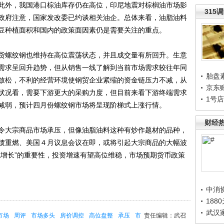
此外，我国港口棕油库存仍在高位，印尼地震对棕榈油市场影
315
政府注意，国家发改委已约谈相关油企。总体来看，油脂油料
豆种植面积和国内的政策面因素仍是需要关注的重点。
螺纹钢也维持在高位震荡状态，并且成交量有所回升。生意
需求呈回升趋势，但从销售一线了解到当前市场需求较往年同
胎盘
放松，不利的经营环境使钢贸企业紧缩的资金链压力不减，从
京东
状况看，需要下游更大的采购力度，但目前来看下游终端需求
1号
减弱，预计四月份螺纹钢市场将呈现阶梯式上涨行情。
财经
大宗商品市场承压，但像油脂油料这种有炒作题材的品种，
债重燃、美国４月议息会议在即，或将引起大宗商品的大幅波
稳增长”的重要性，投资增速有望高位维稳，市场预期货币政策
中消
188
武汉
市场
周评
市场多头
房价调控
高位盘整
承压
市
责任编辑：武召