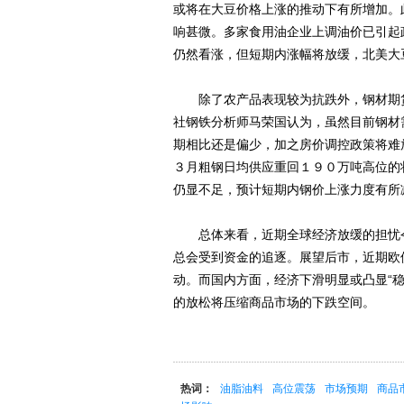
或将在大豆价格上涨的推动下有所增加。
响甚微。多家食用油企业上调油价已引起
仍然看涨，但短期内涨幅将放缓，北美大
除了农产品表现较为抗跌外，钢材期货
社钢铁分析师马荣国认为，虽然目前钢材
期相比还是偏少，加之房价调控政策将难
３月粗钢日均供应重回１９０万吨高位的
仍显不足，预计短期内钢价上涨力度有所
总体来看，近期全球经济放缓的担忧令
总会受到资金的追逐。展望后市，近期欧
动。而国内方面，经济下滑明显或凸显“
的放松将压缩商品市场的下跌空间。
热词：
油脂油料
高位震荡
市场预期
商品