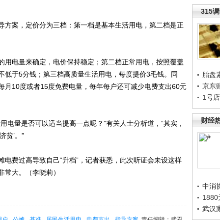
315
方案，定价分为三档：第一档是基本生活用电，第二档是正
的用电量来确定，电价保持稳定；第二档正常用电，按照覆盖
不低于5分钱；第三档高质量生活用电，每度提价3毛钱。同
胎盘
京东
月10度或者15度免费电量，每年每户还可减少电费支出60元
1号
财经
电量是否可以适当提高一点呢？”有关人士分析道，“其实，
贫’。”
电费过高导致自己“升档”，记者获悉，此次听证会未设这样
非常大。（李晓莉）
中消
188
武汉
用户
公摊
基准
居民生活用电
电费支出
指导方案
责任编辑：武召