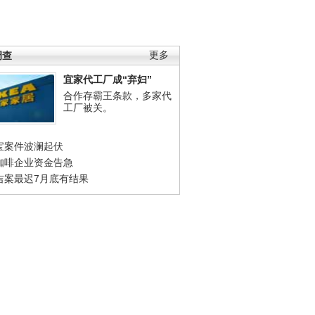
调查
更多
宜家代工厂成“弃妇”
合作存霸王条款，多家代
工厂被关。
宝案件波澜起伏
咖啡企业资金告急
吉案最迟7月底有结果