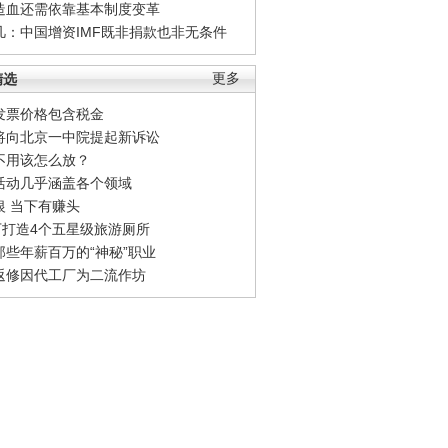
造血还需依靠基本制度变革
凡：中国增资IMF既非捐款也非无条件
精选
更多
发票价格包含税金
将向北京一中院提起新诉讼
不用该怎么放？
活动几乎涵盖各个领域
银 当下有赚头
0万打造4个五星级旅游厕所
那些年薪百万的“神秘”职业
返修因代工厂为二流作坊