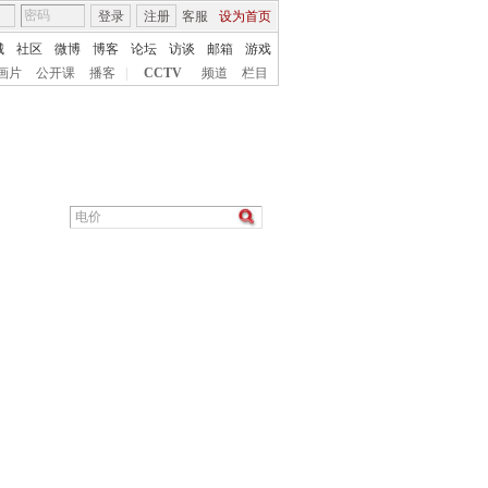
登录
注册
客服
设为首页
城
社区
微博
博客
论坛
访谈
邮箱
游戏
画片
公开课
播客
|
CCTV
频道
栏目