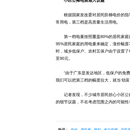
小区公摊电费难入议题
根据国家发改委对居民阶梯电价的指导
常用电，第三档是高质量生活用电。
第一档电量按照覆盖80%的居民家庭
95%居民家庭的用电量来确定，涨价幅度
时，城乡低保户、农村五保户由于设置了每
至90元。
“由于广东是发达地区，低保户的免费用
我们可以把第三档的幅度拉大，就当‘劫富济
记者发现，不少城市居民担心小区公摊
的细节议题，不在考虑范围之内的可能性
热词：
电价
用电量
预判
南方电网
居民