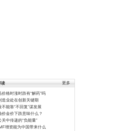
解读
更多
品价格时涨时跌有“解药”吗
制造业处在创新关键期
业不能靠“不回复”谋发展
油价金价下跌意味什么？
公关中传递的“负能量”
IMF增资能为中国带来什么