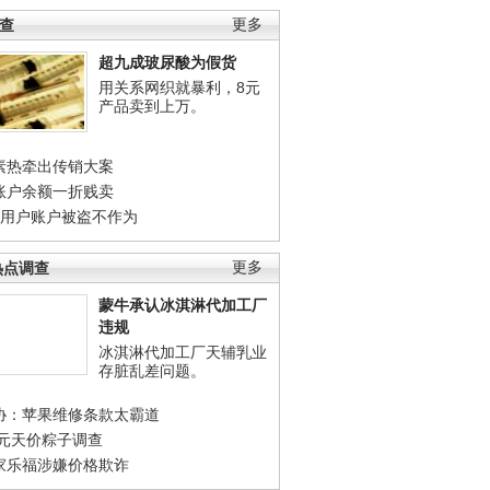
调查
更多
超九成玻尿酸为假货
用关系网织就暴利，8元
产品卖到上万。
素热牵出传销大案
账户余额一折贱卖
店用户账户被盗不作为
热点调查
更多
蒙牛承认冰淇淋代加工厂
违规
冰淇淋代加工厂天辅乳业
存脏乱差问题。
协：苹果维修条款太霸道
0元天价粽子调查
家乐福涉嫌价格欺诈