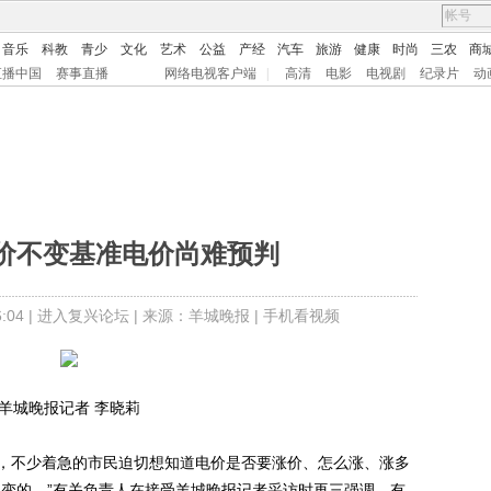
音乐
科教
青少
文化
艺术
公益
产经
汽车
旅游
健康
时尚
三农
商
直播中国
赛事直播
网络电视客户端
|
高清
电影
电视剧
纪录片
动
价不变基准电价尚难预判
04 |
进入复兴论坛
| 来源：羊城晚报 |
手机看视频
羊城晚报记者 李晓莉
不少着急的市民迫切想知道电价是否要涨价、怎么涨、涨多
不变的。”有关负责人在接受羊城晚报记者采访时再三强调。有