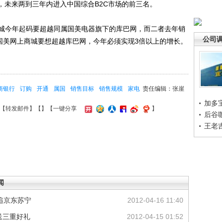
，未来两到三年内进入中国综合B2C市场的前三名。
今年起码要超越同属国美电器旗下的库巴网，而二者去年销
公司
着国美网上商城要想超越库巴网，今年必须实现3倍以上的增长。
商银行
订购
开通
属国
销售目标
销售规模
家电
责任编辑：张崖
加多
【
转发邮件
】【
】
【一键分享
】
后谷
王老
闻
追京东苏宁
2012-04-16 11:40
送三重好礼
2012-04-15 01:52