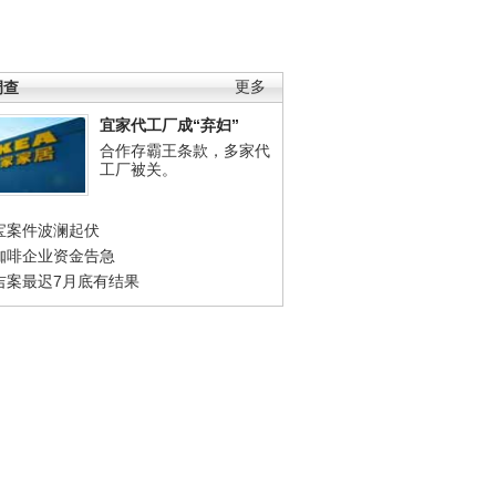
调查
更多
宜家代工厂成“弃妇”
合作存霸王条款，多家代
工厂被关。
宝案件波澜起伏
咖啡企业资金告急
吉案最迟7月底有结果