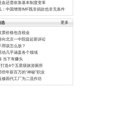
造血还需依靠基本制度变革
凡：中国增资IMF既非捐款也非无条件
精选
更多
发票价格包含税金
将向北京一中院提起新诉讼
不用该怎么放？
活动几乎涵盖各个领域
银 当下有赚头
0万打造4个五星级旅游厕所
那些年薪百万的“神秘”职业
返修因代工厂为二流作坊