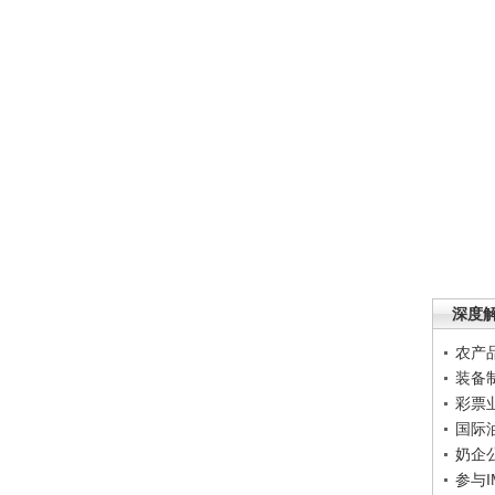
深度
农产
装备
彩票
国际
奶企
参与