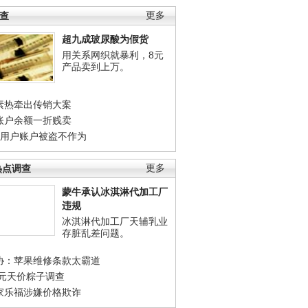
调查
更多
超九成玻尿酸为假货
用关系网织就暴利，8元
产品卖到上万。
素热牵出传销大案
账户余额一折贱卖
店用户账户被盗不作为
热点调查
更多
蒙牛承认冰淇淋代加工厂
违规
冰淇淋代加工厂天辅乳业
存脏乱差问题。
协：苹果维修条款太霸道
0元天价粽子调查
家乐福涉嫌价格欺诈