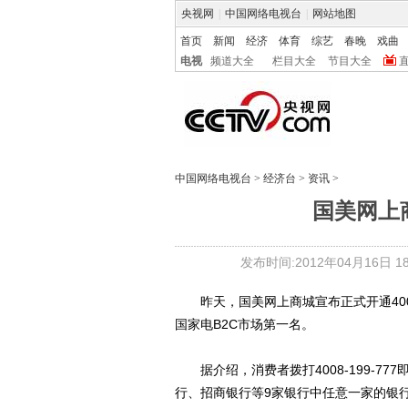
央视网
|
中国网络电视台
|
网站地图
首页
新闻
经济
体育
综艺
春晚
戏曲
电视
频道大全
栏目大全
节目大全
中国网络电视台
>
经济台
>
资讯
>
国美网上
发布时间:2012年04月16日 18:
昨天，国美网上商城宣布正式开通40
国家电B2C市场第一名。
据介绍，消费者拨打4008-199-7
行、招商银行等9家银行中任意一家的银