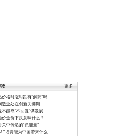
解读
更多
品价格时涨时跌有“解药”吗
制造业处在创新关键期
业不能靠“不回复”谋发展
油价金价下跌意味什么？
公关中传递的“负能量”
IMF增资能为中国带来什么