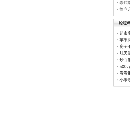
希腊
徐立
论坛
超市
苹果
房子
航天
炒白
50
看看
小米