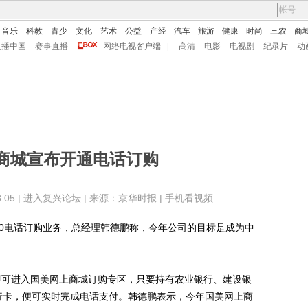
音乐
科教
青少
文化
艺术
公益
产经
汽车
旅游
健康
时尚
三农
商
直播中国
赛事直播
网络电视客户端
|
高清
电影
电视剧
纪录片
动
商城宣布开通电话订购
05 |
进入复兴论坛
| 来源：京华时报 |
手机看视频
0电话订购业务，总经理韩德鹏称，今年公司的目标是成为中
77即可进入国美网上商城订购专区，只要持有农业银行、建设银
行卡，便可实时完成电话支付。韩德鹏表示，今年国美网上商