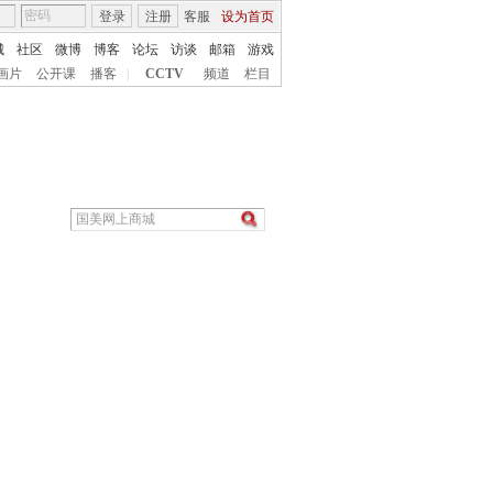
登录
注册
客服
设为首页
城
社区
微博
博客
论坛
访谈
邮箱
游戏
画片
公开课
播客
|
CCTV
频道
栏目