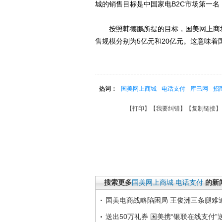
城的销售目标是中国家电B2C市场第一名
按照韩德鹏所提的目标，国美网上商城
售规模分别为5亿元和20亿元。这意味
热词：
国美网上商城
电话支付
库巴网
招
【
打印
】【
我要纠错
】【
复制链接
】
搜索更多
国美网上商城
电话支付
的新
国美电商战略陷困局 王俊洲三条腿难
送出50万礼券 国美携“银联在线支付”