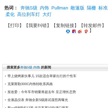
热词：
奔驰S级
内饰
Pullman
敞篷版
隔栅
标准
柔化
高位刹车灯
大灯
【
打印
】【
我要纠错
】【
复制链接
】【
转发邮件
】
】
搜索更多
奔驰S级
内饰
的新闻
带上烧烤家伙事儿 15款适合举家出行的个性车
克莱斯勒300C内饰转欧系风格
发改委：今年车市销量将超去年 呈正增长态势
全液晶仪表 奔驰全新S级路试谍照再曝光
新一代B级/F12等 北京车展10款进口新车