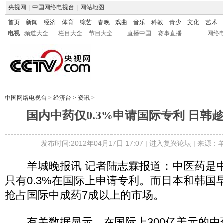
央视网
|
中国网络电视台
|
网站地图
首页
新闻
经济
体育
综艺
春晚
戏曲
音乐
科教
青少
文化
艺术
电视
频道大全
栏目大全
节目大全
直播中国
赛事直播
网络
中国网络电视台
>
经济台
>
资讯
>
国内中药仅0.3%申请国际专利 日韩
发布时间:2012年04月17日 17:07 |
进入复兴论坛
| 来源：
羊城晚报讯 记者陆志霖报道：中医药是中
只有0.3%在国际上申请专利。而日本和韩国
抢占国际中成药7成以上的市场。
有关数据显示，在国际上300亿美元的中