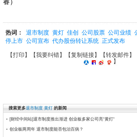
睿）
热词：
退市制度
黄灯
佳创
公司股票
公司业绩
停上市
公司宣布
代办股份转让系统
正式发布
【
打印
】【
我要纠错
】【
复制链接
】【
转发邮件
】
】
搜索更多
退市制度
黄灯
的新闻
[财经中间站]退市制度推出渐进 创业板多家公司亮“黄灯“
创业板两周年 退市制度能否包治百病？