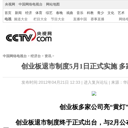
央视网
|
中国网络电视台
|
网站地图
首页
新闻
经济
体育
综艺
春晚
戏曲
音乐
科教
青少
文化
艺术
电视
频道大全
栏目大全
节目大全
直播中国
赛事直播
网络
中国网络电视台
>
经济台
>
资讯
>
创业板退市制度5月1日正式实施 
发布时间:2012年04月21日 12:33 |
进入复兴论坛
| 来源：华
创业板多家公司亮“黄灯
创业板退市制度终于正式出台，与2月公