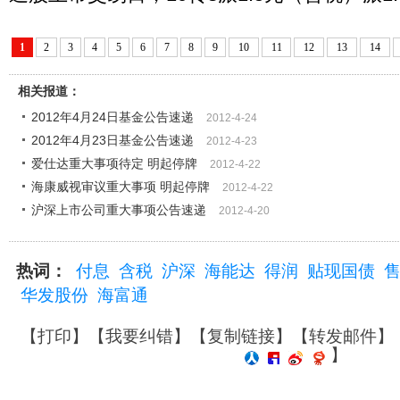
1
2
3
4
5
6
7
8
9
10
11
12
13
14
相关报道：
2012年4月24日基金公告速递
2012-4-24
2012年4月23日基金公告速递
2012-4-23
爱仕达重大事项待定 明起停牌
2012-4-22
海康威视审议重大事项 明起停牌
2012-4-22
沪深上市公司重大事项公告速递
2012-4-20
热词：
付息
含税
沪深
海能达
得润
贴现国债
华发股份
海富通
【
打印
】【
我要纠错
】【
复制链接
】【
转发邮件
】
】