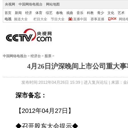
央视网
|
中国网络电视台
|
网站地图
首页
新闻
经济
体育
综艺
春晚
戏曲
音乐
科教
青少
文化
艺术
电视
频道大全
栏目大全
节目大全
直播中国
赛事直播
网络
中国网络电视台
>
经济台
>
股票
>
4月26日沪深晚间上市公司重大
发布时间:2012年04月26日 15:39 |
进入复兴论坛
| 来源：金
深市备忘：
【2012年04月27日】
◆召开股东大会提示◆