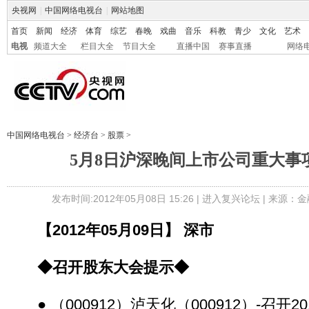
央视网
|
中国网络电视台
|
网站地图
首页
新闻
经济
体育
综艺
春晚
戏曲
音乐
科教
青少
文化
艺术
电视
频道大全
栏目大全
节目大全
直播中国
赛事直播
网络
中国网络电视台
>
经济台
>
股票
>
5月8日沪深晚间上市公司重大事
发布时间:2012年05月08日 15:26 |
进入复兴论坛
| 来源：金
【2012年05月09日】 深市
◆召开股东大会提示◆
● （000912）泸天化（000912）-召开