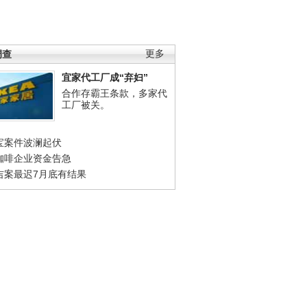
调查
更多
宜家代工厂成“弃妇”
合作存霸王条款，多家代
工厂被关。
宝案件波澜起伏
咖啡企业资金告急
吉案最迟7月底有结果