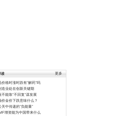
解读
更多
品价格时涨时跌有“解药”吗
制造业处在创新关键期
业不能靠“不回复”谋发展
油价金价下跌意味什么？
公关中传递的“负能量”
IMF增资能为中国带来什么