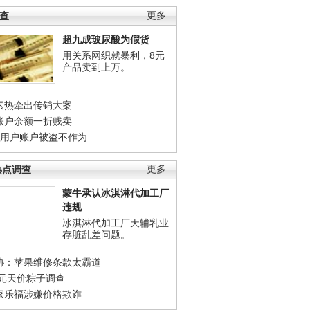
调查
更多
超九成玻尿酸为假货
用关系网织就暴利，8元
产品卖到上万。
素热牵出传销大案
账户余额一折贱卖
店用户账户被盗不作为
热点调查
更多
蒙牛承认冰淇淋代加工厂
违规
冰淇淋代加工厂天辅乳业
存脏乱差问题。
协：苹果维修条款太霸道
0元天价粽子调查
家乐福涉嫌价格欺诈