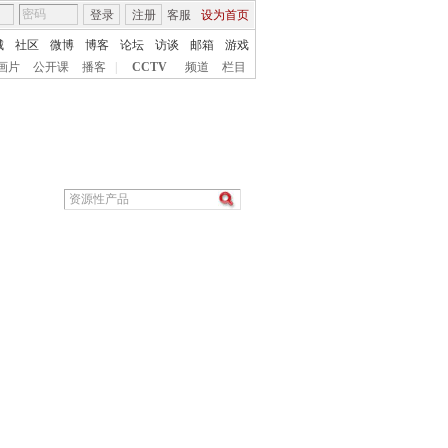
登录
注册
客服
设为首页
城
社区
微博
博客
论坛
访谈
邮箱
游戏
画片
公开课
播客
|
CCTV
频道
栏目