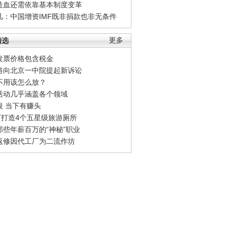
造血还需依靠基本制度变革
凡：中国增资IMF既非捐款也非无条件
精选
更多
发票价格包含税金
将向北京一中院提起新诉讼
不用该怎么放？
活动几乎涵盖各个领域
银 当下有赚头
0万打造4个五星级旅游厕所
那些年薪百万的“神秘”职业
返修因代工厂为二流作坊