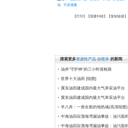
油
可采储量
【
打印
】【
我要纠错
】【
复制链接
】
搜索更多
资源性产品
自喷井
的新闻
油井“守护神”的三小时巡检路
世界十大油田 [组图]
冀东油田建成国内最大气举采油平台
冀东油田建成国内最大气举采油平台
羊八井：一座全新的地热城(高清组图)
中海油回应渤海湾漏油事故：油污面积
中海油回应渤海湾漏油事故：油污面积