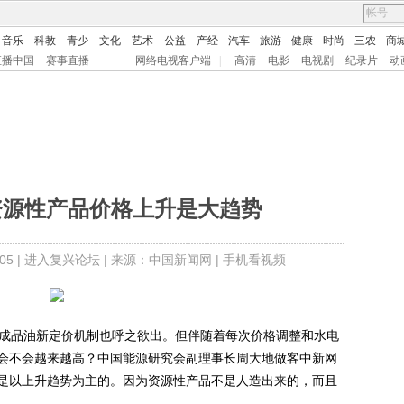
音乐
科教
青少
文化
艺术
公益
产经
汽车
旅游
健康
时尚
三农
商
直播中国
赛事直播
网络电视客户端
|
高清
电影
电视剧
纪录片
动
资源性产品价格上升是大趋势
5 |
进入复兴论坛
| 来源：中国新闻网 |
手机看视频
成品油新定价机制也呼之欲出。但伴随着每次价格调整和水电
会不会越来越高？中国能源研究会副理事长周大地做客中新网
是以上升趋势为主的。因为资源性产品不是人造出来的，而且