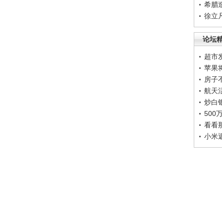
希腊
徐立
论坛
超市
苹果
房子
航天
炒白
50
看看
小米