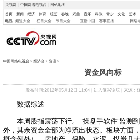
央视网
|
中国网络电视台
|
网站地图
首页
新闻
经济
体育
综艺
春晚
戏曲
音乐
科教
青少
文化
艺术
电视
频道大全
栏目大全
节目大全
直播中国
赛事直播
网络
中国网络电视台
>
经济台
>
资讯
>
资金风向标
发布时间:2012年05月12日 11:04 |
进入复兴论坛
| 来源：
数据综述
本周股指震荡下行。 “操盘手软件”监测
外，其余资金全部为净流出状态。板块方面，
概念例外）、房地产、保险、水泥、煤炭几