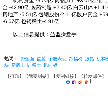
机构资金 -8.00亿 食品加工 +3.01亿 维维
金 -42.90亿 医药制造 +2.40亿 白云山A +1.
房地产 -5.51亿 包钢股份-2.11亿散户资金 +5
-6.67亿 包钢稀土-4.91亿
以上信息提供：益盟操盘手
热词：
资金面
益盟
个股表现
跌幅榜
股指
机构
块
新股上市
稀土
风向标
【
打印
】【
我要纠错
】【
复制链接
】【
转发邮件
】
】