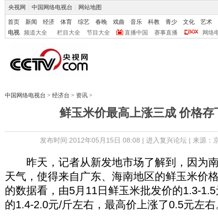
央视网
|
中国网络电视台
|
网站地图
首页
新闻
经济
体育
综艺
春晚
戏曲
音乐
科教
青少
文化
艺术
电视
频道大全
栏目大全
节目大全
直播中国
赛事直播
网络
中国网络电视台
>
经济台
>
资讯
>
鲜玉米价最高上涨三成 价格存
发布时间:2012年05月15日 08:08 |
进入复兴论坛
| 来源：
昨天，记者从新发地市场了解到，因为南
天气，使得来自广东、海南地区的鲜玉米价
的数据看，由5月11日鲜玉米批发价的1.3-1.5
的1.4-2.0元/斤左右，最高价上涨了0.5元左