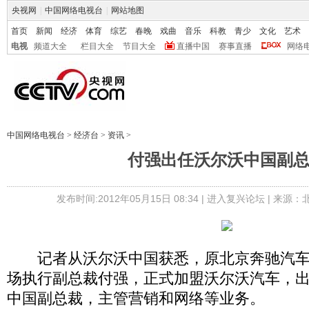
央视网
|
中国网络电视台
|
网站地图
首页
新闻
经济
体育
综艺
春晚
戏曲
音乐
科教
青少
文化
艺术
电视
频道大全
栏目大全
节目大全
直播中国
赛事直播
网络
中国网络电视台
>
经济台
>
资讯
>
付强出任沃尔沃中国副
发布时间:2012年05月15日 08:34 |
进入复兴论坛
| 来源：
记者从沃尔沃中国获悉，原北京奔驰汽车
场执行副总裁付强，正式加盟沃尔沃汽车，
中国副总裁，主管营销和网络等业务。