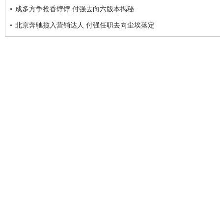
成多方争抢香饽饽 付强去向六版本揭秘
北京奔驰揽入营销达人 付强任职去向尘埃落定