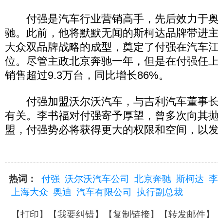
付强是汽车行业营销高手，先后效力于奥
驰。此前，他将默默无闻的斯柯达品牌带进
大众双品牌战略的成型，奠定了付强在汽车
位。尽管主政北京奔驰一年，但是在付强任上，
销售超过9.3万台，同比增长86%。
付强加盟沃尔沃汽车，与吉利汽车董事长
有关。李书福对付强寄予厚望，曾多次向其
盟，付强势必将获得更大的权限和空间，以
热词：
付强
沃尔沃汽车公司
北京奔驰
斯柯达
李
上海大众
奥迪
汽车有限公司
执行副总裁
【
打印
】【
我要纠错
】【
复制链接
】【
转发邮件
】