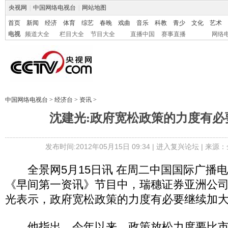
央视网
|
中国网络电视台
|
网站地图
首页
新闻
经济
体育
综艺
春晚
戏曲
音乐
科教
青少
文化
艺术
电视
频道大全
栏目大全
节目大全
直播中国
赛事直播
网络
中国网络电视台
>
经济台
>
资讯
>
沈建光:政府宽松政策的力度有必
发布时间:2012年05月15日 09:34 |
进入复兴论坛
| 来源：
全景网5月15日讯 在周二中国国际广播
《早间第一资讯》节目中，瑞穗证券亚洲公
光表示，政府宽松政策的力度有必要继续加
他指出，今年以来，政策放松力度要比市