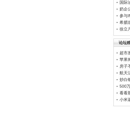
国际
奶企
参与
希腊
徐立
论坛
超市
苹果
房子
航天
炒白
50
看看
小米