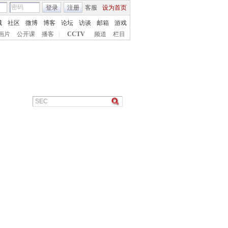
登录
注册
客服
设为首页
城
社区
微博
博客
论坛
访谈
邮箱
游戏
画片
公开课
播客
|
CCTV
频道
栏目