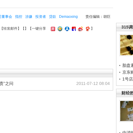
司董事会
指控
涉嫌
投资者
贷款
Demaoxing
责任编辑：胡巨
315
【
转发邮件
】【
】
【一键分享
】
胎盘
京东
1号
责”之问
2011-07-12 08:04
财经
中消