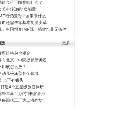
油价金价下跌意味什么？
公关中传递的“负能量”
IMF增资能为中国带来什么
造血还需依靠基本制度变革
凡：中国增资IMF既非捐款也非无条件
精选
更多
发票价格包含税金
将向北京一中院提起新诉讼
不用该怎么放？
活动几乎涵盖各个领域
银 当下有赚头
0万打造4个五星级旅游厕所
那些年薪百万的“神秘”职业
返修因代工厂为二流作坊