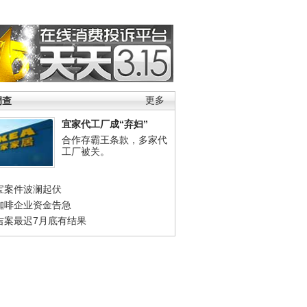
调查
更多
宜家代工厂成“弃妇”
合作存霸王条款，多家代
工厂被关。
宝案件波澜起伏
咖啡企业资金告急
吉案最迟7月底有结果