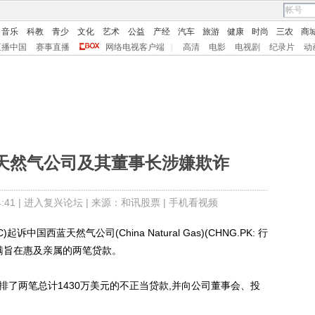
音乐
科教
青少
文化
艺术
公益
产经
汽车
旅游
健康
时尚
三农
商
直播中国
赛事直播
网络电视客户端
|
高清
电影
电视剧
纪录片
动
蓝天然气公司及其董事长涉嫌欺诈
41 |
进入复兴论坛
| 来源：和讯股票 |
手机看视频
西蓝天然气公司(China Natural Gas)(CHNG.PK: 行
瞒旨在惠及亲属的两笔贷款。
排了两笔总计1430万美元的不正当贷款,并向公司董事会、投