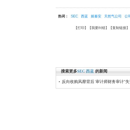
热词：
SEC
西蓝
姬秦安
天然气公司
公
【
打印
】【
我要纠错
】【
复制链接
】
搜索更多
SEC
西蓝
的新闻
反向收购风靡背后 审计师财务审计“失