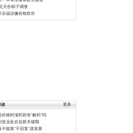
0元天价粽子调查
家乐福涉嫌价格欺诈
解读
更多
品价格时涨时跌有“解药”吗
制造业处在创新关键期
业不能靠“不回复”谋发展