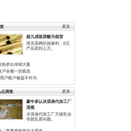
调查
更多
超九成玻尿酸为假货
用关系网织就暴利，8元
产品卖到上万。
素热牵出传销大案
账户余额一折贱卖
店用户账户被盗不作为
热点调查
更多
蒙牛承认冰淇淋代加工厂
违规
冰淇淋代加工厂天辅乳业
存脏乱差问题。
协：苹果维修条款太霸道