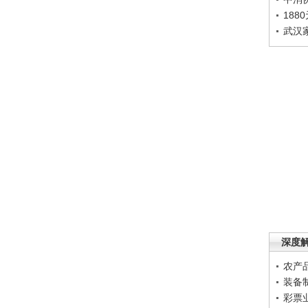
188
武汉
深度
农产
装备
彩票