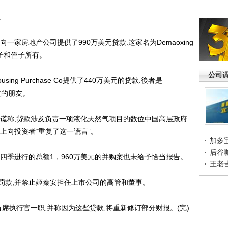
。
家房地产公司提供了990万美元贷款.这家名为Demaoxing
的儿子和侄子所有。
公司
ousing Purchase Co提供了440万美元的贷款.後者是
安的朋友。
谎称,贷款涉及负责一项液化天然气项目的数位中国高层政府
议上向投资者“重复了这一谎言”。
加多
后谷
四季进行的总额1，960万美元的并购案也未给予恰当报告。
王老
款,并禁止姬秦安担任上市公司的高管和董事。
执行官一职,并称因为这些贷款,将重新修订部分财报。(完)